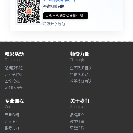
咨询相关问题
音乐/声乐/钢琴/音乐剧/二胡...
精准升学导航...
精彩活动
师资力量
Teaching
Through
暑期预科班
全职教师团队
艺考全程班
特邀艺术家
27全模拟
教学教研团队
定制化培养
专业课程
关于我们
Course
About us
专业介绍
品牌简介
九大专业
教学师资
报考方向
荣誉资质