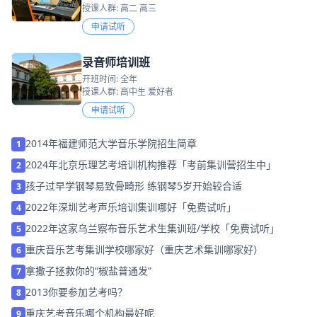
授课人群: 高二 高三
申请试听
录音师培训班
开班时间: 全年
授课人群: 高中生 爱好者
申请试听
2014年福建师范大学音乐学院招生简章
1
2024年北京乐理艺考培训机构推荐「考前集训营招生中」
2
孩子过早学钢琴易致骨畸形 练钢琴5岁开始较合适
3
2022年深圳艺考声乐培训集训哪好「免费试听」
4
2022年这家乌兰察布音乐艺术生集训班/学校「免费试听」
5
重庆音乐艺考集训学校哪家好（重庆艺术集训哪家好）
6
拿撒子拯救你的“椒盐普通发”
7
2013你要参加艺考吗？
8
重庆艺考音乐哪个机构最好呢
9