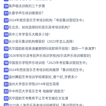
美声唱法训练的三个步骤
10
长春学声乐培训哪里好？
11
2024年南京音乐艺考培训机构「考前集训营招生中」
12
在北京，如何选择好的音乐高考培训机构？
13
高中三年学音乐大概多少钱?
14
长沙音乐集训机构哪家好（2023年怎么选择）
15
风华国韵影视表演暑期预科班即将开班啦！圆你一个表演梦！
16
2026年哈尔滨考前声乐培训学校(哈尔滨声乐培训哪家好)
17
中国音乐学院声乐培训班「2023年考前集训营招生中」
18
2024年西安音乐艺考培训机构推荐「集训班招生中」
19
温州舞蹈艺考培训学校哪家好_哪个好_学费多少
20
温州大学音乐学院2014年招生简章
21
华中师范大学音乐艺考 电脑做“调度员”
22
风华国韵艺考教育不让艺考生输在文化课
23
2025年上海音乐高考培训班哪家好「集训营招生中」
24