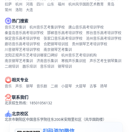
拉萨
杭州
河南
四川
山东
福州
杭州风华国韵艺术教育
青岛
常州
洛阳
大连
热门搜索
音乐艺考集训
杭州音乐艺考集训学校
唐山音乐高考培训学校
秦皇岛音乐高考培训学校
邯郸音乐高考培训学校
邢台音乐高考培训学校
保定音乐高考培训学校
张家口音乐高考培训学校
沧州音乐高考培训学校
廊坊音乐高考培训学校
合肥钢琴培训班
贵州钢琴艺考培训学校
川音钢琴艺考培训学校
南京钢琴艺考集训
沈阳正规声乐艺考培训哪家口碑好
杭州音乐艺考培训机构
南京钢琴艺考集训
济南音乐集训
寒假声乐集训班
声乐艺考生钢琴集训
二胡培训
器乐培训
音乐培训
钢琴培训
相关专业
音乐
声乐
钢琴
音乐剧
二胡
小提琴
大提琴
古筝
扬琴
联系我们
北京招生热线：18501056132
北京校区
北京市朝阳区中国音乐学院往东200米安翔里社区（风华国韵楼）
扫码添加微信