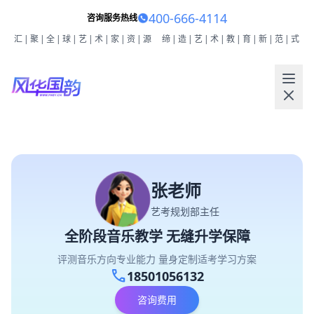
400-666-4114
咨询服务热线
汇|聚|全|球|艺|术|家|资|源
缔|造|艺|术|教|育|新|范|式
张老师
艺考规划部主任
全阶段音乐教学 无缝升学保障
评测音乐方向专业能力 量身定制适考学习方案
call
18501056132
咨询费用