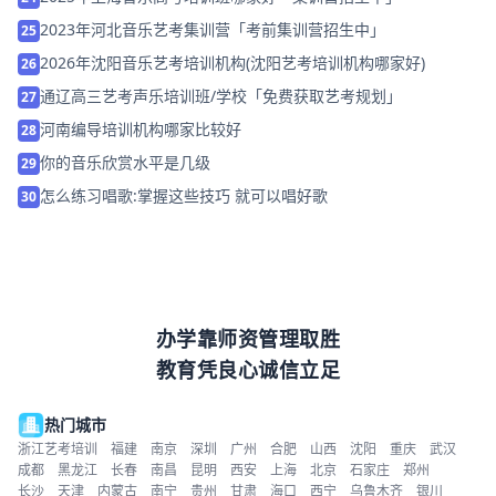
2023年河北音乐艺考集训营「考前集训营招生中」
25
2026年沈阳音乐艺考培训机构(沈阳艺考培训机构哪家好)
26
通辽高三艺考声乐培训班/学校「免费获取艺考规划」
27
河南编导培训机构哪家比较好
28
你的音乐欣赏水平是几级
29
怎么练习唱歌:掌握这些技巧 就可以唱好歌
30
办学靠师资管理取胜
教育凭良心诚信立足
热门城市
浙江艺考培训
福建
南京
深圳
广州
合肥
山西
沈阳
重庆
武汉
成都
黑龙江
长春
南昌
昆明
西安
上海
北京
石家庄
郑州
长沙
天津
内蒙古
南宁
贵州
甘肃
海口
西宁
乌鲁木齐
银川