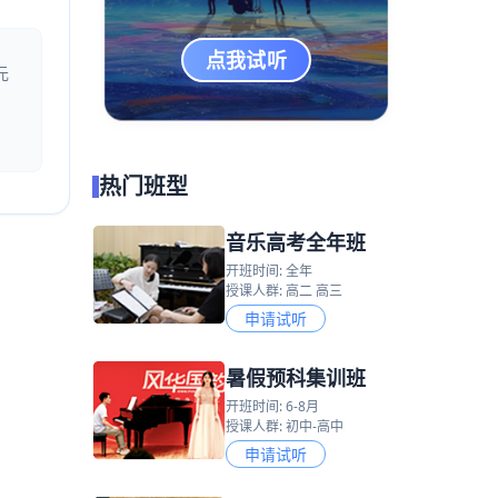
点我试听
元
热门班型
音乐高考全年班
开班时间: 全年
授课人群: 高二 高三
申请试听
暑假预科集训班
开班时间: 6-8月
授课人群: 初中-高中
申请试听