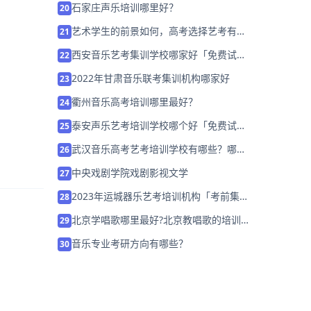
石家庄声乐培训哪里好？
20
艺术学生的前景如何，高考选择艺考有出
21
路吗
西安音乐艺考集训学校哪家好「免费试
22
课」
2022年甘肃音乐联考集训机构哪家好
23
衢州音乐高考培训哪里最好？
24
泰安声乐艺考培训学校哪个好「免费试
25
听」
武汉音乐高考艺考培训学校有哪些？哪个
26
好？
中央戏剧学院戏剧影视文学
27
2023年运城器乐艺考培训机构「考前集训
28
营招生中」
北京学唱歌哪里最好?北京教唱歌的培训
29
班排名「国韵教育」
音乐专业考研方向有哪些？
30