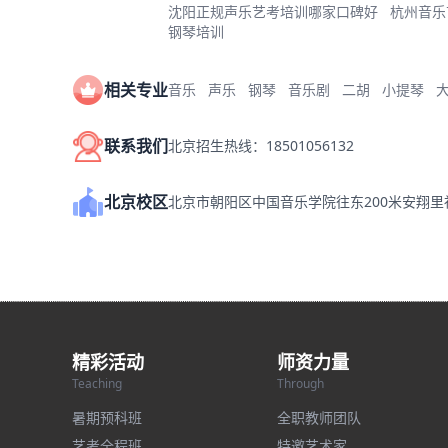
沈阳正规声乐艺考培训哪家口碑好
杭州音乐
钢琴培训
相关专业
音乐
声乐
钢琴
音乐剧
二胡
小提琴
联系我们
北京招生热线：18501056132
北京校区
北京市朝阳区中国音乐学院往东200米安翔
精彩活动
师资力量
Teaching
Through
暑期预科班
全职教师团队
艺考全程班
特邀艺术家