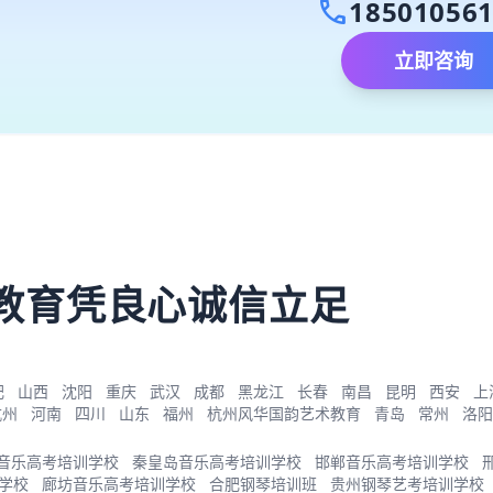
call
18501056
立即咨询
）
教育凭良心诚信立足
肥
山西
沈阳
重庆
武汉
成都
黑龙江
长春
南昌
昆明
西安
上
杭州
河南
四川
山东
福州
杭州风华国韵艺术教育
青岛
常州
洛阳
音乐高考培训学校
秦皇岛音乐高考培训学校
邯郸音乐高考培训学校
学校
廊坊音乐高考培训学校
合肥钢琴培训班
贵州钢琴艺考培训学校