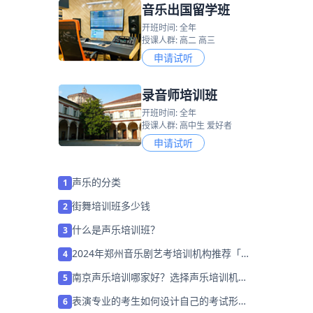
音乐出国留学班
开班时间: 全年
授课人群: 高二 高三
申请试听
录音师培训班
开班时间: 全年
授课人群: 高中生 爱好者
申请试听
声乐的分类
1
街舞培训班多少钱
2
什么是声乐培训班？
3
2024年郑州音乐剧艺考培训机构推荐「考
4
前集训营招生中」
南京声乐培训哪家好？选择声乐培训机构
5
要注意什么？
表演专业的考生如何设计自己的考试形
6