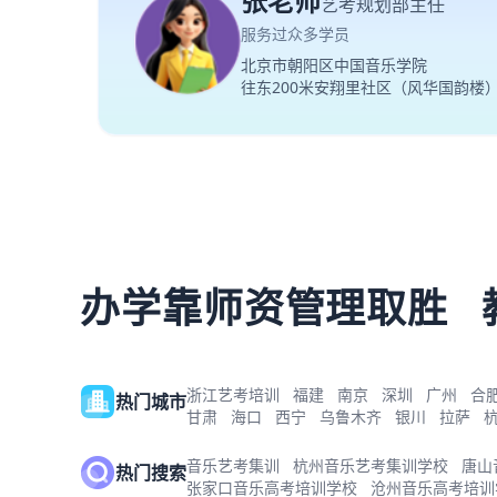
张老师
艺考规划部主任
服务过众多学员
北京市朝阳区中国音乐学院
往东200米安翔里社区（风华国韵楼
办学靠师资管理取胜
浙江艺考培训
福建
南京
深圳
广州
合
热门城市
甘肃
海口
西宁
乌鲁木齐
银川
拉萨
音乐艺考集训
杭州音乐艺考集训学校
唐山
热门搜索
张家口音乐高考培训学校
沧州音乐高考培训