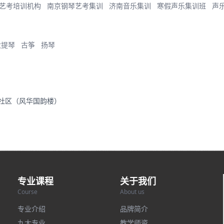
艺考培训机构
南京钢琴艺考集训
济南音乐集训
寒假声乐集训班
声
大提琴
古筝
扬琴
里社区（风华国韵楼）
专业课程
关于我们
Course
About us
专业介绍
品牌简介
九大专业
教学师资