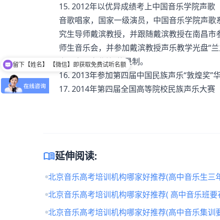
15. 2012年以优异成绩考上中国音乐学院声
音歌唱家，国家一级演员，中国音乐学院声歌系
究生导师戴滨教授，并跟随戴滨教授在南昌市参
师生音乐会，并参加戴滨教授声乐教学光盘“兰之-
留下【姓名】 【微信】即获取免费试听名额
之---中国古曲篇”的录制。
可以介绍下班型吗？
16. 2013年参加第四届中国民族声乐“敦煌奖
17. 2014年第四届全国高等院校民族声乐大赛
menu_book
延伸阅读:
北京音乐高考培训机构哪家好推荐(高中音乐生三年
北京音乐高考培训机构哪家好推荐( 高中音乐班要
北京音乐高考培训机构哪家好推荐(高中音乐集训要