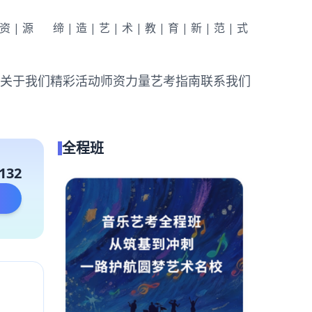
|资|源
缔|造|艺|术|教|育|新|范|式
关于我们
精彩活动
师资力量
艺考指南
联系我们
全程班
132