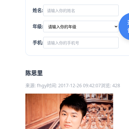
姓名:
年级:
手机:
陈思里
来源: fhgy
时间: 2017-12-26 09:42:07
浏览: 428