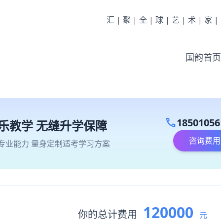
汇|聚|全|球|艺|术|家
国韵首页
call
18501056
乐教学 无缝升学保障
咨询费用
专业能力 量身定制适考学习方案
120000
你的总计费用
元