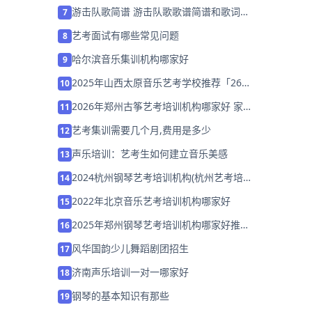
象？
游击队歌简谱 游击队歌歌谱简谱和歌词完
7
整版
艺考面试有哪些常见问题
8
哈尔滨音乐集训机构哪家好
9
2025年山西太原音乐艺考学校推荐「26
10
届集训招生中」
2026年郑州古筝艺考培训机构哪家好 家
11
长该如何选择？
艺考集训需要几个月,费用是多少
12
声乐培训：艺考生如何建立音乐美感
13
2024杭州钢琴艺考培训机构(杭州艺考培
14
训哪家最好)
2022年北京音乐艺考培训机构哪家好
15
2025年郑州钢琴艺考培训机构哪家好推荐
16
「考前集训营招生」
风华国韵少儿舞蹈剧团招生
17
济南声乐培训一对一哪家好
18
钢琴的基本知识有那些
19