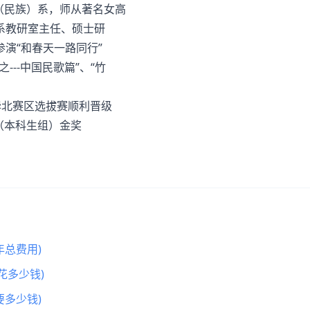
歌（民族）系，师从著名女高
教研室主任、硕士研
演“和春天一路同行”
--中国民歌篇”、“竹
”华北赛区选拔赛顺利晋级
（本科生组）金奖
总费用)
花多少钱)
多少钱)