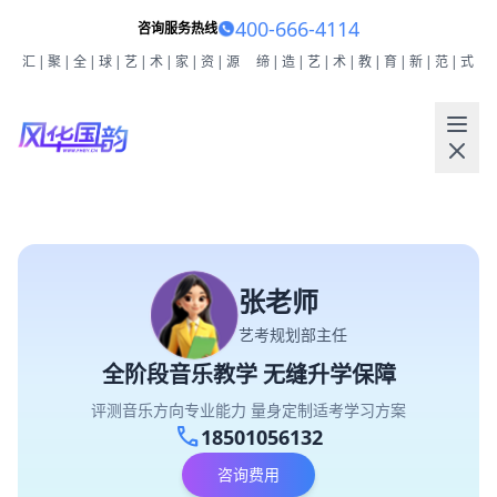
400-666-4114
咨询服务热线
汇|聚|全|球|艺|术|家|资|源
缔|造|艺|术|教|育|新|范|式
张老师
艺考规划部主任
全阶段音乐教学 无缝升学保障
评测音乐方向专业能力 量身定制适考学习方案
call
18501056132
咨询费用