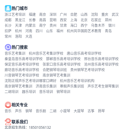
热门城市
浙江艺考培训
福建
南京
深圳
广州
合肥
山西
沈阳
重庆
武汉
成都
黑龙江
长春
南昌
昆明
西安
上海
北京
石家庄
郑州
长沙
天津
内蒙古
南宁
贵州
甘肃
海口
西宁
乌鲁木齐
银川
拉萨
杭州
河南
四川
山东
福州
杭州风华国韵艺术教育
青岛
常州
洛阳
大连
热门搜索
音乐艺考集训
杭州音乐艺考集训学校
唐山音乐高考培训学校
秦皇岛音乐高考培训学校
邯郸音乐高考培训学校
邢台音乐高考培训学校
保定音乐高考培训学校
张家口音乐高考培训学校
沧州音乐高考培训学校
廊坊音乐高考培训学校
合肥钢琴培训班
贵州钢琴艺考培训学校
川音钢琴艺考培训学校
南京钢琴艺考集训
沈阳正规声乐艺考培训哪家口碑好
杭州音乐艺考培训机构
南京钢琴艺考集训
济南音乐集训
寒假声乐集训班
声乐艺考生钢琴集训
二胡培训
器乐培训
音乐培训
钢琴培训
相关专业
音乐
声乐
钢琴
音乐剧
二胡
小提琴
大提琴
古筝
扬琴
联系我们
北京招生热线：18501056132