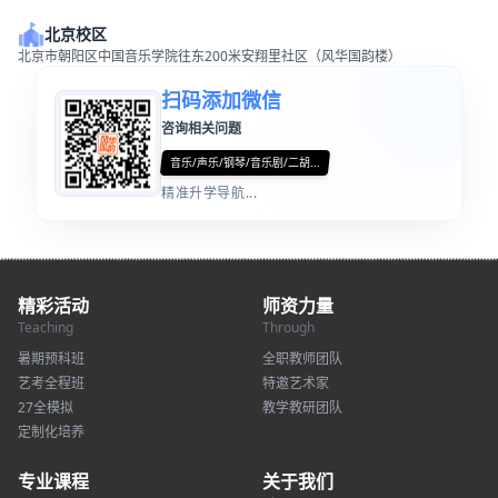
北京校区
北京市朝阳区中国音乐学院往东200米安翔里社区（风华国韵楼）
扫码添加微信
咨询相关问题
音乐/声乐/钢琴/音乐剧/二胡...
精准升学导航...
精彩活动
师资力量
Teaching
Through
暑期预科班
全职教师团队
艺考全程班
特邀艺术家
27全模拟
教学教研团队
定制化培养
专业课程
关于我们