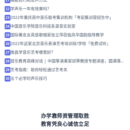
21
学声乐一年有效果吗？
22
2022年重庆高中音乐联考集训机构「考前集训营招生中」
23
中国音乐学院音乐科技系录音实验室
24
国际著名女高音歌唱家张立萍莅临风华国韵指导教学
25
2022年这家北京音乐表演艺考培训班/学校「免费试听」
26
南昌学音乐艺考哪里好？
27
音乐教育高峰对话 | 中国筝演奏家邱霁教授专题讲座，圆满落
28
幕！
艺考指南：助你轻松通过艺考关
29
五个必学的声乐技巧
30
办学靠师资管理取胜
教育凭良心诚信立足