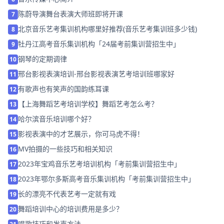
陈蔚导演舞台表演大师班即将开课
7
北京音乐艺考集训机构哪里好推荐(音乐艺考集训班多少钱)
8
牡丹江高考音乐集训机构「24届考前集训营招生中」
9
钢琴的定期调律
10
邢台影视表演培训-邢台影视表演艺考培训班哪家好
11
有歌声也有笑声的国韵练耳课
12
【上海舞蹈艺考培训学校】舞蹈艺考怎么考？
13
哈尔滨音乐培训哪个好？
14
影视表演中的才艺展示，你可马虎不得！
15
MV拍摄的一些技巧和相关知识
16
2023年宝鸡音乐艺考培训机构「考前集训营招生中」
17
2023年鄂尔多斯高考音乐集训机构「考前集训营招生中」
18
长的漂亮不代表艺考一定就有戏
19
舞蹈培训中心的培训费用是多少？
20
唱歌技巧和发声方法