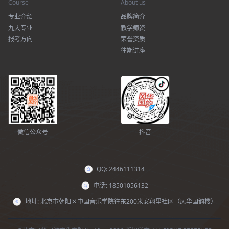
Course
About us
专业介绍
品牌简介
九大专业
教学师资
报考方向
荣誉资质
往期讲座
微信公众号
抖音
QQ: 2446111314
电话: 18501056132
地址: 北京市朝阳区中国音乐学院往东200米安翔里社区（风华国韵楼）