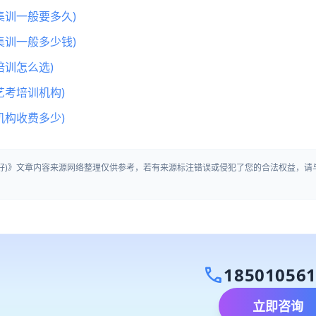
集训一般要多久)
集训一般多少钱)
训怎么选)
艺考培训机构)
机构收费多少)
家好)》文章内容来源网络整理仅供参考，若有来源标注错误或侵犯了您的合法权益，请
call
18501056
立即咨询