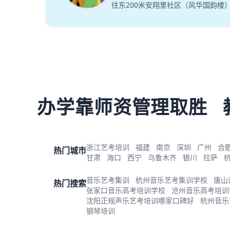
往东200米安翔里社区（风华国韵楼
办学靠师资管理取胜
浙江艺考培训
福建
南京
深圳
广州
合
热门城市
甘肃
海口
西宁
乌鲁木齐
银川
拉萨
音乐艺考集训
杭州音乐艺考集训学校
唐山
热门搜索
张家口音乐高考培训学校
沧州音乐高考培训
沈阳正规声乐艺考培训哪家口碑好
杭州音乐
钢琴培训