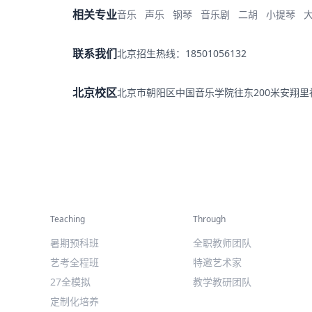
相关专业
音乐
声乐
钢琴
音乐剧
二胡
小提琴
联系我们
北京招生热线：18501056132
北京校区
北京市朝阳区中国音乐学院往东200米安翔
精彩活动
师资力量
Teaching
Through
暑期预科班
全职教师团队
艺考全程班
特邀艺术家
27全模拟
教学教研团队
定制化培养