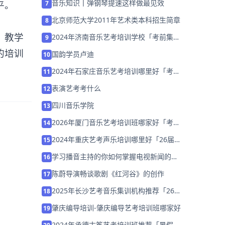
音乐知识丨弹钢琴提速这样做最见效
平。
7
北京师范大学2011年艺术类本科招生简章
8
、教学
2024年济南音乐艺考培训学校「考前集训
9
营招生中」
的培训
国韵学员卢迪
10
2024年石家庄音乐艺考培训哪里好「考前
11
集训营招生中」
表演艺考考什么
12
四川音乐学院
13
2026年厦门音乐艺考培训班哪家好「考前
14
集训营招生」
2024年重庆艺考声乐培训哪里好「26届
15
集训招生中」
学习播音主持的你如何掌握电视新闻的播
16
音技巧？
陈蔚导演畅谈歌剧《红河谷》的创作
17
2025年长沙艺考音乐集训机构推荐「26
18
届集训招生」
肇庆编导培训-肇庆编导艺考培训班哪家好
19
2024年承德古筝艺考培训班推荐「暑假集