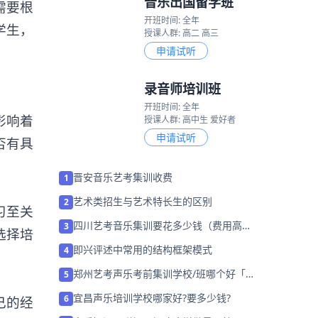
音乐出国留学班
需要根
开班时间: 全年
学生，
授课人群: 高二 高三
申请试听
录音师培训班
开班时间: 全年
影响着
授课人群: 高中生 爱好者
申请试听
否有具
晋安音乐艺考集训收费
1
艺术类招生与艺术特长生的区别
2
习至关
四川艺考音乐集训要花多少钱（费用高
3
选择培
吗）
即兴评述中常用的结构框架模式
4
郑州艺考声乐考前集训学校/班哪个好「免
5
费试听」
宜昌声乐培训学校哪家好?要多少钱?
6
己的经