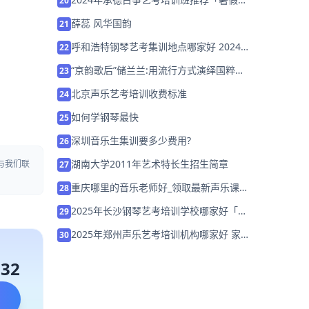
20
训营招生中」
薛蕊 风华国韵
21
呼和浩特钢琴艺考集训地点哪家好 2024
22
如何选择
“京韵歌后”储兰兰:用流行方式演绎国粹京
23
剧
北京声乐艺考培训收费标准
24
如何学钢琴最快
25
深圳音乐生集训要多少费用?
26
湖南大学2011年艺术特长生招生简章
与我们联
27
重庆哪里的音乐老师好_领取最新声乐课
28
程试听券
2025年长沙钢琴艺考培训学校哪家好「考
29
前集训营招生」
2025年郑州声乐艺考培训机构哪家好 家
30
长该如何选择？
132