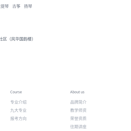
大提琴
古筝
扬琴
里社区（风华国韵楼）
专业课程
关于我们
Course
About us
专业介绍
品牌简介
九大专业
教学师资
报考方向
荣誉资质
往期讲座