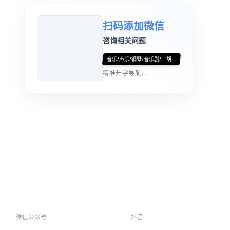
扫码添加微信
咨询相关问题
音乐/声乐/钢琴/音乐剧/二胡...
精准升学导航...
微信公众号
抖音