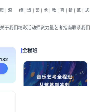
|资|源
缔|造|艺|术|教|育|新|范|式
关于我们
精彩活动
师资力量
艺考指南
联系我们
全程班
132