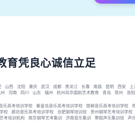
）
教育凭良心诚信立足
肥
山西
沈阳
重庆
武汉
成都
黑龙江
长春
南昌
昆明
西安
上
杭州
河南
四川
山东
福州
杭州风华国韵艺术教育
青岛
常州
洛阳
音乐高考培训学校
秦皇岛音乐高考培训学校
邯郸音乐高考培训学校
学校
廊坊音乐高考培训学校
合肥钢琴培训班
贵州钢琴艺考培训学校
艺考培训机构
南京钢琴艺考集训
济南音乐集训
寒假声乐集训班
声