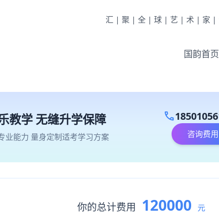
汇|聚|全|球|艺|术|家
国韵首页
call
18501056
乐教学 无缝升学保障
咨询费用
专业能力 量身定制适考学习方案
120000
你的总计费用
元