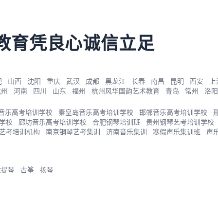
教育凭良心诚信立足
肥
山西
沈阳
重庆
武汉
成都
黑龙江
长春
南昌
昆明
西安
上
杭州
河南
四川
山东
福州
杭州风华国韵艺术教育
青岛
常州
洛阳
音乐高考培训学校
秦皇岛音乐高考培训学校
邯郸音乐高考培训学校
学校
廊坊音乐高考培训学校
合肥钢琴培训班
贵州钢琴艺考培训学校
艺考培训机构
南京钢琴艺考集训
济南音乐集训
寒假声乐集训班
声
大提琴
古筝
扬琴