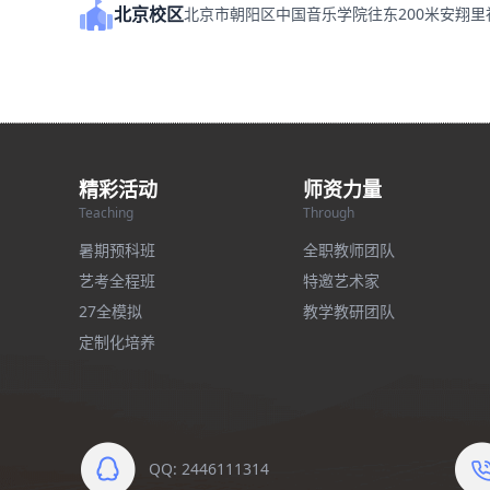
北京校区
北京市朝阳区中国音乐学院往东200米安翔
精彩活动
师资力量
Teaching
Through
暑期预科班
全职教师团队
艺考全程班
特邀艺术家
27全模拟
教学教研团队
定制化培养
QQ: 2446111314