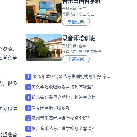
音乐出国留学班
开班时间: 全年
授课人群: 高二 高三
申请试听
录音师培训班
开班时间: 全年
心资源，
授课人群: 高中生 爱好者
艺考竞争
申请试听
2026年重庆钢琴艺考集训机构哪里好 家
1
式。很多
长该如何选择？
怎么学唱歌唱歌发声技巧有哪些?
2
胡艺锋：秉母之期盼，踏追梦之路
3
高考舞蹈培训哪家好
4
构就显得
贺州音乐高考培训学校哪个好？
5
烟台音乐艺考培训学校哪个靠谱？
6
希望准备