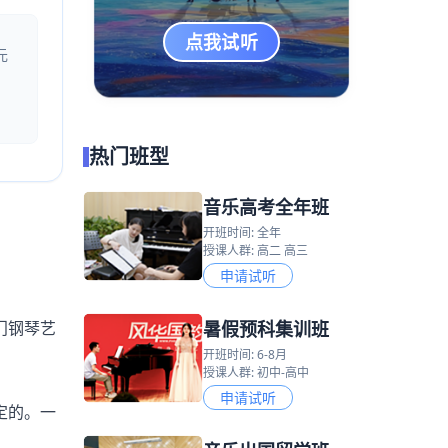
点我试听
元
热门班型
音乐高考全年班
开班时间: 全年
授课人群: 高二 高三
申请试听
暑假预科集训班
门钢琴艺
开班时间: 6-8月
授课人群: 初中-高中
申请试听
定的。一