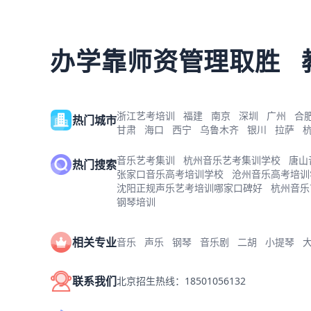
办学靠师资管理取胜
浙江艺考培训
福建
南京
深圳
广州
合
热门城市
甘肃
海口
西宁
乌鲁木齐
银川
拉萨
音乐艺考集训
杭州音乐艺考集训学校
唐山
热门搜索
张家口音乐高考培训学校
沧州音乐高考培训
沈阳正规声乐艺考培训哪家口碑好
杭州音乐
钢琴培训
相关专业
音乐
声乐
钢琴
音乐剧
二胡
小提琴
联系我们
北京招生热线：18501056132