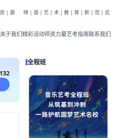
|资|源
缔|造|艺|术|教|育|新|范|式
关于我们
精彩活动
师资力量
艺考指南
联系我们
全程班
132