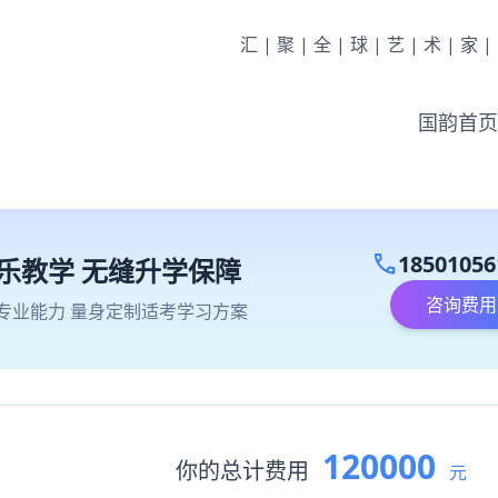
汇|聚|全|球|艺|术|家
国韵首页
call
18501056
乐教学 无缝升学保障
咨询费用
专业能力 量身定制适考学习方案
120000
你的总计费用
元