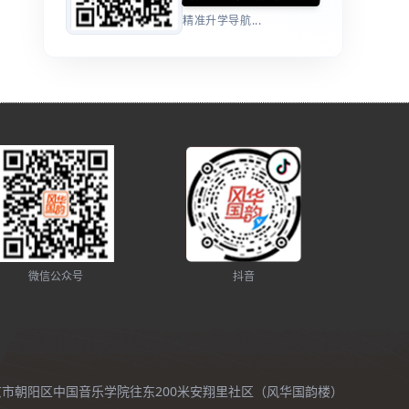
精准升学导航...
微信公众号
抖音
北京市朝阳区中国音乐学院往东200米安翔里社区（风华国韵楼）