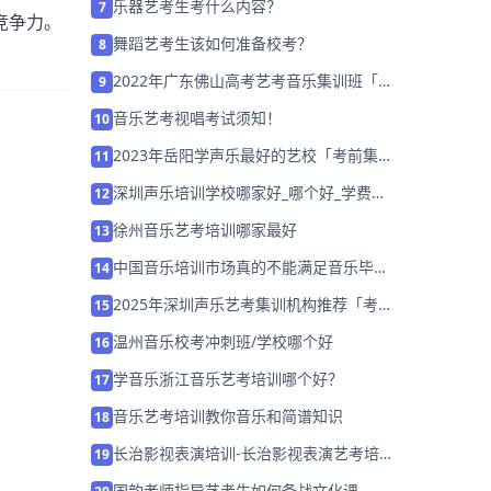
乐器艺考生考什么内容？
7
竞争力。
舞蹈艺考生该如何准备校考？
8
2022年广东佛山高考艺考音乐集训班「考
9
前集训营招生中」
音乐艺考视唱考试须知！
10
2023年岳阳学声乐最好的艺校「考前集训
11
营招生中」
深圳声乐培训学校哪家好_哪个好_学费多
12
少
徐州音乐艺考培训哪家最好
13
中国音乐培训市场真的不能满足音乐毕业
14
生吗？
2025年深圳声乐艺考集训机构推荐「考前
15
集训营招生」
温州音乐校考冲刺班/学校哪个好
16
学音乐浙江音乐艺考培训哪个好？
17
音乐艺考培训教你音乐和简谱知识
18
长治影视表演培训-长治影视表演艺考培训
19
班哪家好
国韵老师指导艺考生如何备战文化课