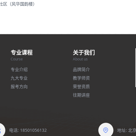
里社区（风华国韵楼）
专业课程
关于我们
Course
About us
专业介绍
品牌简介
九大专业
教学师资
报考方向
荣誉资质
往期讲座
电话: 18501056132
地址: 