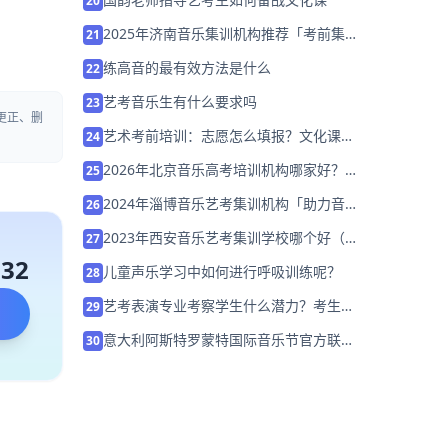
20
2025年济南音乐集训机构推荐「考前集训
21
营招生中」
练高音的最有效方法是什么
22
艺考音乐生有什么要求吗
23
更正、删
艺术考前培训：志愿怎么填报？文化课怎
24
么复习？
2026年北京音乐高考培训机构哪家好？拒
25
绝盲目跟风？
2024年淄博音乐艺考集训机构「助力音乐
26
艺考升学」
2023年西安音乐艺考集训学校哪个好（怎
27
么选择）
132
儿童声乐学习中如何进行呼吸训练呢？
28
艺考表演专业考察学生什么潜力？考生如
29
何短时间备考？
意大利阿斯特罗蒙特国际音乐节官方联系
30
方式