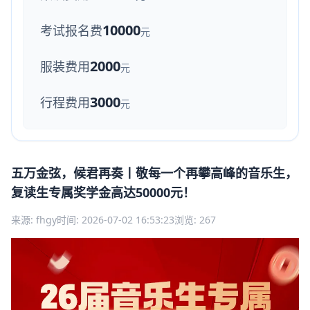
10000
考试报名费
元
2000
服装费用
元
3000
行程费用
元
五万金弦，候君再奏丨敬每一个再攀高峰的音乐生，
复读生专属奖学金高达50000元！
来源: fhgy
时间: 2026-07-02 16:53:23
浏览: 267