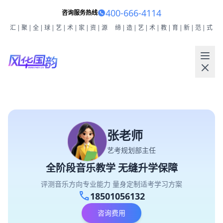
400-666-4114
咨询服务热线
汇|聚|全|球|艺|术|家|资|源
缔|造|艺|术|教|育|新|范|式
张老师
艺考规划部主任
全阶段音乐教学 无缝升学保障
评测音乐方向专业能力 量身定制适考学习方案
call
18501056132
咨询费用