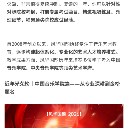
欠缺，非常值得复读冲刺。复读的一年，你可以
针对性
对标院校考纲，打磨专属考试曲目、精进视唱练耳、乐
理细节，积累顶尖院校应试经验
。
自2008年创立以来，
风华国韵
始终专注于音乐艺术教
育，逐步
构建起体系化、专业化的艺术人才培养模式。
教学成果方面，风华国韵历年来培养多位学子考入
中国
音乐学院、中央音乐学院等顶尖艺术学府
。
近年光荣榜｜中国音乐学院篇——从专业深耕到金榜
题名