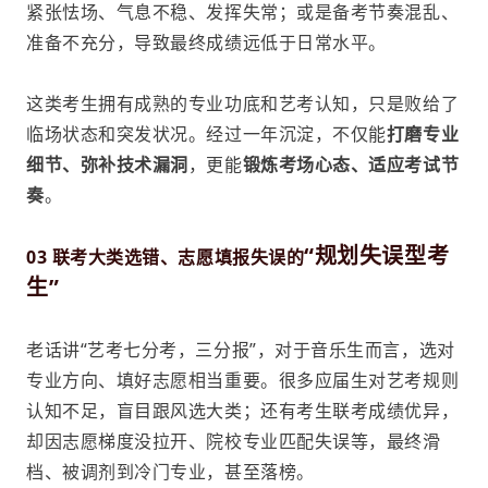
紧张怯场、气息不稳、发挥失常；或是备考节奏混乱、
准备不充分，导致最终成绩远低于日常水平。
这类考生拥有成熟的专业功底和艺考认知，只是败给了
临场状态和突发状况。经过一年沉淀，不仅能
打磨专业
细节、弥补技术漏洞
，更能
锻炼考场心态、适应考试节
奏
。
“规划失误型考
03 联考大类选错、志愿填报失误的
生”
老话讲“艺考七分考，三分报”，对于音乐生而言，选对
专业方向、填好志愿相当重要。很多应届生对艺考规则
认知不足，盲目跟风选大类；还有考生联考成绩优异，
却因
志愿梯度
没拉开、院校专业匹配失误等，最终滑
档、被调剂到冷门专业，甚至落榜。