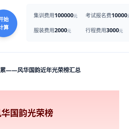
100000
10000
集训费用
考试报名费
元
开始
计算
2000
3000
服装费用
行程费用
元
元
累——风华国韵近年光荣榜汇总
风华国韵
光荣榜