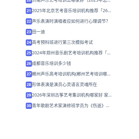
20
选择）
2025年北京艺考音乐培训机构推荐「26
21
届集训招生中」
声乐表演时演唱者应如何进行心理调节？
22
田一迪
23
高考预科班进行第三次模拟考试
24
2024年郑州音乐剧艺考培训机构推荐「考
25
前集训营招生中」
成都音乐培训多少钱
26
郴州声乐高考培训机构(郴州艺考培训哪家
27
比较好)
形体表演是演员心灵语言灵魂所在
28
2026年深圳古筝艺考集训机构哪家好 家
29
长该如何选择？
青年歌剧艺术家演修班学员为《伤逝》全
30
国巡演全力以赴