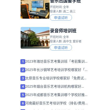
音乐出国留学班
开班时间: 全年
授课人群: 高二 高三
申请试听
录音师培训班
开班时间: 全年
授课人群: 高中生 爱好者
申请试听
2023年潍坊音乐艺考集训班「考前集训营
1
招生中」
2025年长沙钢琴艺考培训学校哪家好「考
2
前集训营招生」
太原音乐专业培训学校哪家好「免费试
3
学」
2025年烟台音乐艺考培训机构哪家好
4
「26届集训营招生中」
2025年成都音乐艺考集训哪个学校好推荐
5
「26届集训招生中」
河南最好音乐艺考培训学校（排名/费用多
6
少）