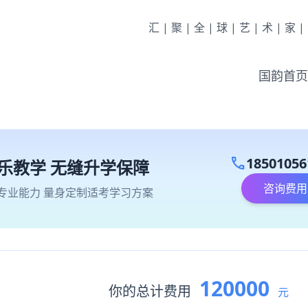
汇|聚|全|球|艺|术|家
国韵首页
call
18501056
乐教学 无缝升学保障
咨询费用
专业能力 量身定制适考学习方案
120000
你的总计费用
元