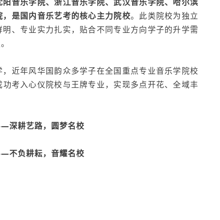
沈阳音乐学院、浙江音乐学院、武汉音乐学院、
哈尔滨
院，是国内音乐艺考的核心主力院校
。此类院校为独立
鲜明、专业实力扎实，贴合不同专业方向学子的升学需
强。
学，近年风华国韵众多学子在全国重点专业音乐学院校
成功考入心仪院校与王牌专业，实现多点开花、全域丰
——深耕艺路，圆梦名校
——不负耕耘，音耀名校