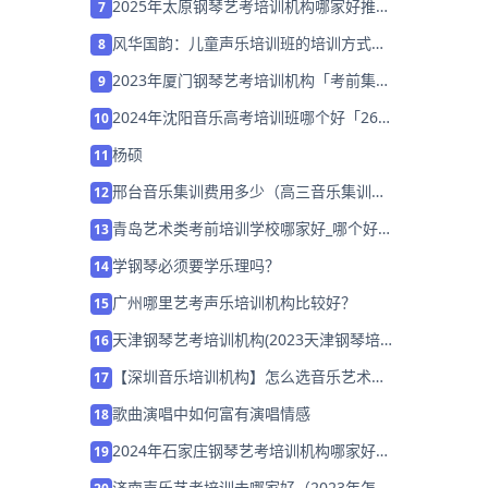
2025年太原钢琴艺考培训机构哪家好推荐
7
「考前集训营招生中」
风华国韵：儿童声乐培训班的培训方式多
8
样丰富
2023年厦门钢琴艺考培训机构「考前集训
9
营招生中」
2024年沈阳音乐高考培训班哪个好「26
10
届集训招生中」
杨硕
11
邢台音乐集训费用多少（高三音乐集训费
12
用）
青岛艺术类考前培训学校哪家好_哪个好_
13
学费多少？
学钢琴必须要学乐理吗？
14
广州哪里艺考声乐培训机构比较好？
15
天津钢琴艺考培训机构(2023天津钢琴培
16
训哪儿好)
【深圳音乐培训机构】怎么选音乐艺术培
17
训学校？
歌曲演唱中如何富有演唱情感
18
2024年石家庄钢琴艺考培训机构哪家好推
19
荐「集训班招生中」
济南声乐艺考培训去哪家好（2023年怎么