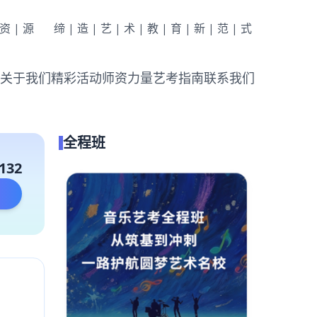
|资|源
缔|造|艺|术|教|育|新|范|式
关于我们
精彩活动
师资力量
艺考指南
联系我们
全程班
132