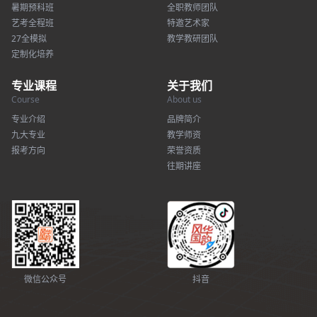
暑期预科班
全职教师团队
艺考全程班
特邀艺术家
27全模拟
教学教研团队
定制化培养
专业课程
关于我们
Course
About us
专业介绍
品牌简介
九大专业
教学师资
报考方向
荣誉资质
往期讲座
微信公众号
抖音