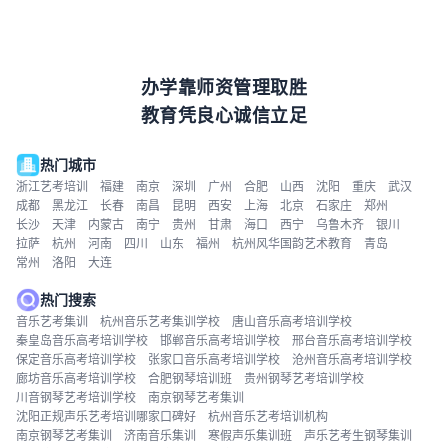
办学靠师资管理取胜
教育凭良心诚信立足
热门城市
浙江艺考培训
福建
南京
深圳
广州
合肥
山西
沈阳
重庆
武汉
成都
黑龙江
长春
南昌
昆明
西安
上海
北京
石家庄
郑州
长沙
天津
内蒙古
南宁
贵州
甘肃
海口
西宁
乌鲁木齐
银川
拉萨
杭州
河南
四川
山东
福州
杭州风华国韵艺术教育
青岛
常州
洛阳
大连
热门搜索
音乐艺考集训
杭州音乐艺考集训学校
唐山音乐高考培训学校
秦皇岛音乐高考培训学校
邯郸音乐高考培训学校
邢台音乐高考培训学校
保定音乐高考培训学校
张家口音乐高考培训学校
沧州音乐高考培训学校
廊坊音乐高考培训学校
合肥钢琴培训班
贵州钢琴艺考培训学校
川音钢琴艺考培训学校
南京钢琴艺考集训
沈阳正规声乐艺考培训哪家口碑好
杭州音乐艺考培训机构
南京钢琴艺考集训
济南音乐集训
寒假声乐集训班
声乐艺考生钢琴集训