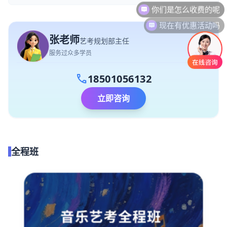
现在有优惠活动吗
张老师
艺考规划部主任
服务过众多学员
call
18501056132
立即咨询
全程班