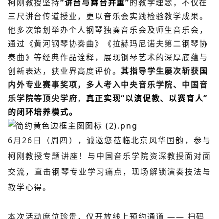
柯刚教授坚持
“讲台与舞台并重”
的教学理念，不仅在
三尺讲台传道授业，更以音乐会实践检验教学成果。
他多次策划举办个人钢琴独奏音乐会及师生音乐会，
通过《黄河钢琴协奏曲》《拉赫玛尼诺夫第二钢琴协
奏曲》等经典作品诠释，展现钢琴艺术的深厚底蕴与
创新表达，获业界高度评价。
其指导学生屡次斩获国
内外专业赛事奖项，多人考入中央音乐学院、中国音
乐学院等顶尖学府
，
真正实现“以演促教、以赛育人”
的闭环培养模式。
6月26日（周四），诚邀您莅临北京风华国韵，参与
柯刚教授专题讲座！与中国音乐学院资深教授面对面
交流，直击钢琴专业学习痛点，现场解锁演奏技法与
教学心得。
本次活动席位珍贵，仅开放线上预约通道 —— 扫码