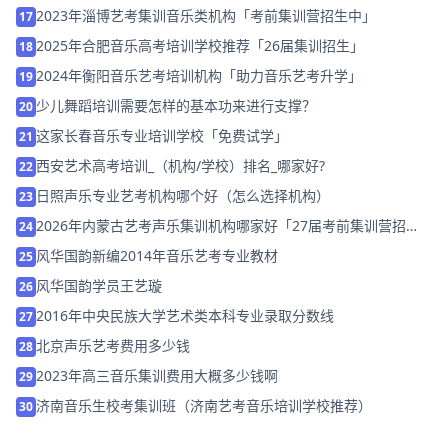
2023年淄博艺考集训音乐类机构「考前集训营招生中」
17
2025年合肥音乐高考培训学校推荐「26届集训招生」
18
2024年衡阳音乐艺考培训机构「助力音乐艺考升学」
19
少儿舞蹈培训需要怎样的基本功来进行支撑？
20
这家长春音乐专业培训学校「免费试学」
21
西安艺术高考培训_（机构/学校）排名_哪家好?
22
日照声乐专业艺考机构哪个好（怎么选择机构）
23
2026年内蒙古艺考声乐集训机构哪家好「27届考前集训营招
24
生」
风华国韵新编2014年音乐艺考专业教材
25
风华国韵学员王艺璇
26
2016年中央民族大学艺术类本科专业录取分数线
27
北京声乐艺考费用多少钱
28
2023年高三音乐集训费用大概多少钱啊
29
济南音乐生校考集训班（济南艺考音乐培训学校推荐）
30