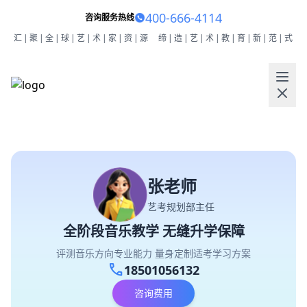
400-666-4114
咨询服务热线
汇|聚|全|球|艺|术|家|资|源
缔|造|艺|术|教|育|新|范|式
张老师
艺考规划部主任
全阶段音乐教学 无缝升学保障
评测音乐方向专业能力 量身定制适考学习方案
call
18501056132
咨询费用