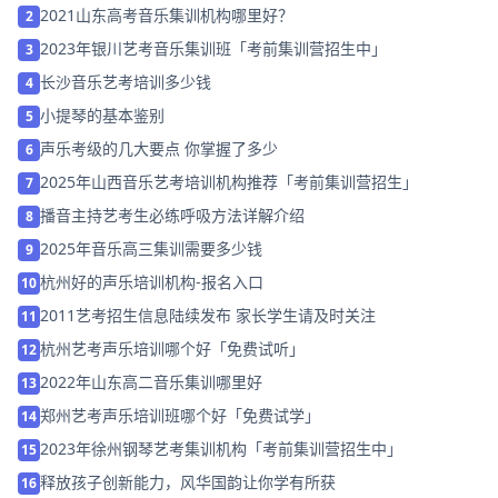
2021山东高考音乐集训机构哪里好？
2
2023年银川艺考音乐集训班「考前集训营招生中」
3
长沙音乐艺考培训多少钱
4
小提琴的基本鉴别
5
声乐考级的几大要点 你掌握了多少
6
2025年山西音乐艺考培训机构推荐「考前集训营招生」
7
播音主持艺考生必练呼吸方法详解介绍
8
2025年音乐高三集训需要多少钱
9
杭州好的声乐培训机构-报名入口
10
2011艺考招生信息陆续发布 家长学生请及时关注
11
杭州艺考声乐培训哪个好「免费试听」
12
2022年山东高二音乐集训哪里好
13
郑州艺考声乐培训班哪个好「免费试学」
14
2023年徐州钢琴艺考集训机构「考前集训营招生中」
15
释放孩子创新能力，风华国韵让你学有所获
16