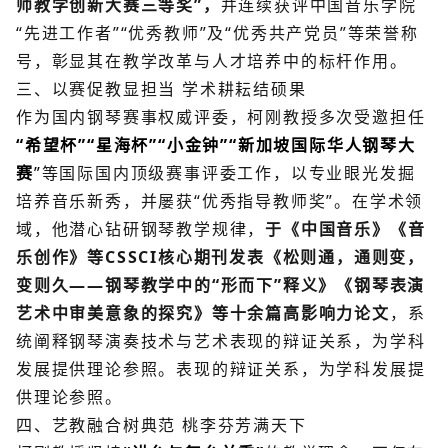
师教学创新大赛三等奖”，
并连续获评中国音乐学院
“先进工作者”“优秀教师”及“优秀共产党员”等荣誉称
号，彰显其在教学改革与人才培养中的标杆作用。
三、以赛促教显担当 学术耕耘结硕果
作为国内钢琴赛事权威评委，柯刚教授多次受邀担任
“希望杯”“星海杯”“小金钟”“新加坡国际华人钢琴大
赛
”
等国际国内顶级赛事评委工作，以专业眼光发掘
培养音乐新秀，并屡获“优秀指导教师奖”。在学术领
域，他潜心钻研钢琴教学规律，
于《中国音乐》《音
乐创作》等CSSCI核心期刊发表《松则通，通则变，
变则久——钢琴教学中的“形而下”释义》《钢琴表演
艺术中审美意象的探究》等十余篇高影响力论文
，系
统阐释钢琴演奏技术与艺术
表现的辩证关系，为学科
发展提供理论参照。
表现的辩证关系，为学科发展提
供理论参照。
四、艺教融合树典范 桃李芬芳满天下