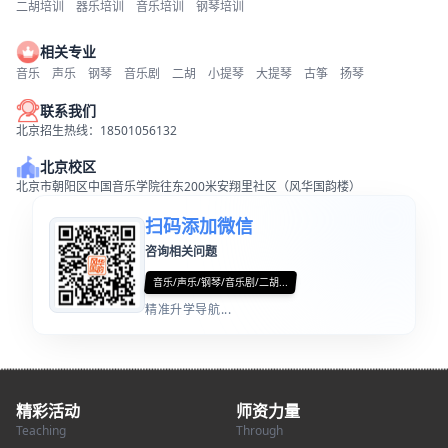
二胡培训
器乐培训
音乐培训
钢琴培训
相关专业
音乐
声乐
钢琴
音乐剧
二胡
小提琴
大提琴
古筝
扬琴
联系我们
北京招生热线：18501056132
北京校区
北京市朝阳区中国音乐学院往东200米安翔里社区（风华国韵楼）
扫码添加微信
咨询相关问题
音乐/声乐/钢琴/音乐剧/二胡...
精准升学导航...
精彩活动
师资力量
Teaching
Through