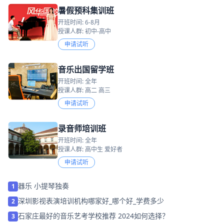
暑假预科集训班
开班时间: 6-8月
授课人群: 初中-高中
申请试听
音乐出国留学班
开班时间: 全年
授课人群: 高二 高三
申请试听
录音师培训班
开班时间: 全年
授课人群: 高中生 爱好者
申请试听
器乐 小提琴独奏
1
深圳影视表演培训机构哪家好_哪个好_学费多少
2
石家庄最好的音乐艺考学校推荐 2024如何选择？
3