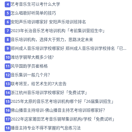
艺考音乐生可以考什么大学
4
怎么唱歌好听简单的技巧
5
安阳声乐培训哪家好 安阳声乐培训班排名
6
2023年长治音乐艺考培训机构「考前集训营招生中」
7
音乐培训机构，选择大于努力，思路决定未来
8
郑州成人音乐培训学校哪家好 郑州成人音乐培训学校排名「已解
9
决」
潍坊学钢琴大概多少钱?
10
风华国韵学员崔格格
11
音乐集训一般几个月？
12
联考将至，给艺术生的7大忠告
13
浙江杭州音乐培训学校哪家好「免费试学」
14
2025年太原的音乐艺考培训机构哪个好「26届集训招生」
15
佛山播音主持培训-佛山播音主持艺考培训班哪家好？
16
2022年这家莆田艺考音乐钢琴集训机构/学校「免费试听」
17
播音主持专业不得不掌握的气息练习法
18