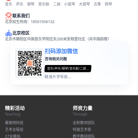
音乐
声乐
钢琴
音乐剧
二胡
小提琴
大提琴
古筝
扬琴
联系我们
北京招生热线：18501056132
北京校区
北京市朝阳区中国音乐学院往东200米安翔里社区（风华国韵楼）
扫码添加微信
咨询相关问题
音乐/声乐/钢琴/音乐剧/二胡...
精准升学导航...
精彩活动
师资力量
Teaching
Through
暑期预科班
全职教师团队
艺考全程班
特邀艺术家
27全模拟
教学教研团队