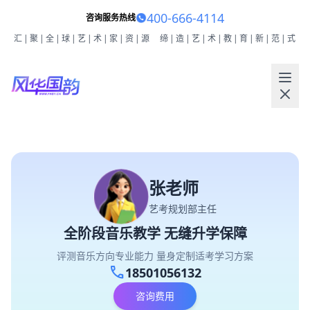
400-666-4114
咨询服务热线
汇|聚|全|球|艺|术|家|资|源
缔|造|艺|术|教|育|新|范|式
张老师
艺考规划部主任
全阶段音乐教学 无缝升学保障
评测音乐方向专业能力 量身定制适考学习方案
call
18501056132
咨询费用