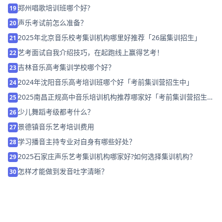
郑州唱歌培训班哪个好?
19
声乐考试前怎么准备？
20
2025年北京音乐校考集训机构哪里好推荐「26届集训招生」
21
艺考面试自我介绍技巧，在起跑线上赢得艺考！
22
吉林音乐高考集训学校哪个好？
23
2024年沈阳音乐高考培训班哪个好「考前集训营招生中」
24
2025南昌正规高中音乐培训机构推荐哪家好「考前集训营招生
25
中」
少儿舞蹈考级都考什么？
26
景德镇音乐艺考培训费用
27
学习播音主持专业对自身有哪些好处？
28
2025石家庄声乐艺考集训机构哪家好?如何选择集训机构？
29
怎样才能做到发音吐字清晰？
30