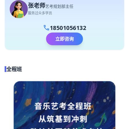
张老师
艺考规划部主任
服务过众多学员
call
18501056132
立即咨询
全程班