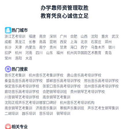
办学靠师资管理取胜
教育凭良心诚信立足
热门城市
浙江艺考培训
福建
南京
深圳
广州
合肥
山西
沈阳
重庆
武汉
成都
黑龙江
长春
南昌
昆明
西安
上海
北京
石家庄
郑州
长沙
天津
内蒙古
南宁
贵州
甘肃
海口
西宁
乌鲁木齐
银川
拉萨
杭州
河南
四川
山东
福州
杭州风华国韵艺术教育
青岛
常州
洛阳
大连
热门搜索
音乐艺考集训
杭州音乐艺考集训学校
唐山音乐高考培训学校
秦皇岛音乐高考培训学校
邯郸音乐高考培训学校
邢台音乐高考培训学校
保定音乐高考培训学校
张家口音乐高考培训学校
沧州音乐高考培训学校
廊坊音乐高考培训学校
合肥钢琴培训班
贵州钢琴艺考培训学校
川音钢琴艺考培训学校
南京钢琴艺考集训
沈阳正规声乐艺考培训哪家口碑好
杭州音乐艺考培训机构
南京钢琴艺考集训
济南音乐集训
寒假声乐集训班
声乐艺考生钢琴集训
二胡培训
器乐培训
音乐培训
钢琴培训
相关专业