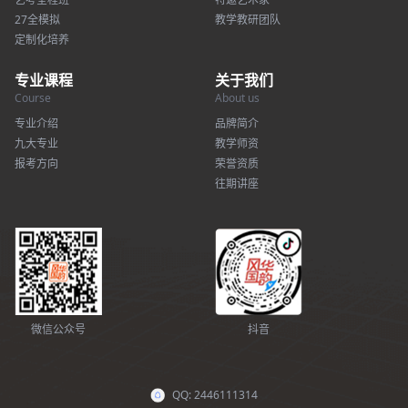
27全模拟
教学教研团队
定制化培养
专业课程
关于我们
Course
About us
专业介绍
品牌简介
九大专业
教学师资
报考方向
荣誉资质
往期讲座
微信公众号
抖音
QQ: 2446111314