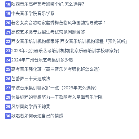
陕西音乐高考艺考班哪个好,怎么选择？
18
中央音乐学院音乐学系
19
著名女高音歌唱家殷秀梅莅临风华国韵指导教学 1
20
高校艺术类专业招生考试常见问题解答
21
西安音乐培训机构哪家好 西安音乐培训机构课程「预约试听」
22
2023年北京器乐艺考培训机构(北京乐器培训学校哪家好)
23
2024年广州音乐艺考集训多少钱
24
高考音乐强化班（高三音乐艺考强化班怎么选）
25
芭蕾舞三十天速成法
26
宁波音乐集训哪家好一点（2023年怎么选择）
27
为最纯粹的梦想努力—王盈鹃考入星海音乐学院
28
风华国韵学员王韵斐
29
歌唱者如何表达自己的情感
30