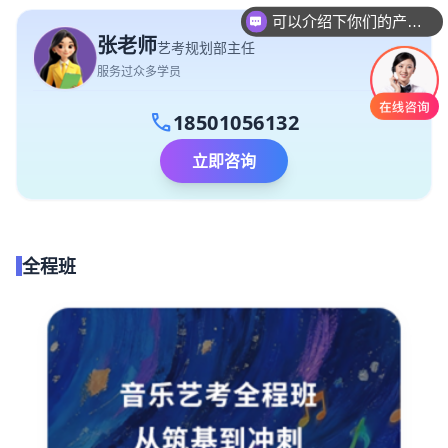
可以介绍下你们的产品么
张老师
艺考规划部主任
服务过众多学员
call
18501056132
立即咨询
全程班