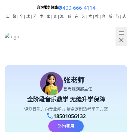
400-666-4114
咨询服务热线
汇|聚|全|球|艺|术|家|资|源
缔|造|艺|术|教|育|新|范|式
张老师
艺考规划部主任
全阶段音乐教学 无缝升学保障
评测音乐方向专业能力 量身定制适考学习方案
call
18501056132
咨询费用