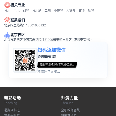
相关专业
音乐
声乐
钢琴
音乐剧
二胡
小提琴
大提琴
古筝
扬琴
联系我们
北京招生热线：18501056132
北京校区
北京市朝阳区中国音乐学院往东200米安翔里社区（风华国韵楼）
扫码添加微信
咨询相关问题
音乐/声乐/钢琴/音乐剧/二胡...
精准升学导航...
精彩活动
师资力量
Teaching
Through
暑期预科班
全职教师团队
艺考全程班
特邀艺术家