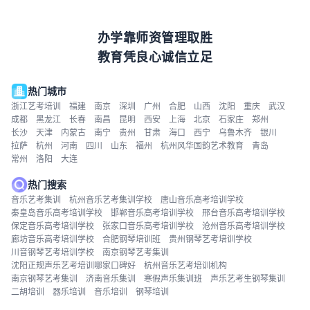
办学靠师资管理取胜
教育凭良心诚信立足
热门城市
浙江艺考培训
福建
南京
深圳
广州
合肥
山西
沈阳
重庆
武汉
成都
黑龙江
长春
南昌
昆明
西安
上海
北京
石家庄
郑州
长沙
天津
内蒙古
南宁
贵州
甘肃
海口
西宁
乌鲁木齐
银川
拉萨
杭州
河南
四川
山东
福州
杭州风华国韵艺术教育
青岛
常州
洛阳
大连
热门搜索
音乐艺考集训
杭州音乐艺考集训学校
唐山音乐高考培训学校
秦皇岛音乐高考培训学校
邯郸音乐高考培训学校
邢台音乐高考培训学校
保定音乐高考培训学校
张家口音乐高考培训学校
沧州音乐高考培训学校
廊坊音乐高考培训学校
合肥钢琴培训班
贵州钢琴艺考培训学校
川音钢琴艺考培训学校
南京钢琴艺考集训
沈阳正规声乐艺考培训哪家口碑好
杭州音乐艺考培训机构
南京钢琴艺考集训
济南音乐集训
寒假声乐集训班
声乐艺考生钢琴集训
二胡培训
器乐培训
音乐培训
钢琴培训