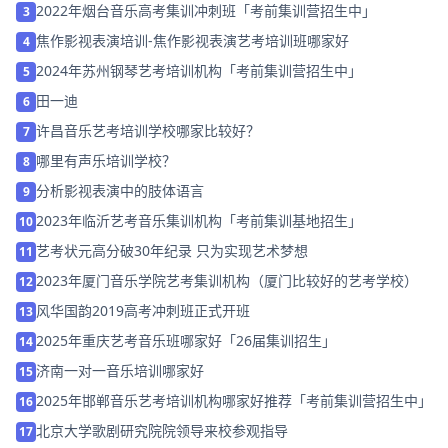
2022年烟台音乐高考集训冲刺班「考前集训营招生中」
3
焦作影视表演培训-焦作影视表演艺考培训班哪家好
4
2024年苏州钢琴艺考培训机构「考前集训营招生中」
5
田一迪
6
许昌音乐艺考培训学校哪家比较好？
7
哪里有声乐培训学校？
8
分析影视表演中的肢体语言
9
2023年临沂艺考音乐集训机构「考前集训基地招生」
10
艺考状元高分破30年纪录 只为实现艺术梦想
11
2023年厦门音乐学院艺考集训机构（厦门比较好的艺考学校）
12
风华国韵2019高考冲刺班正式开班
13
2025年重庆艺考音乐班哪家好「26届集训招生」
14
济南一对一音乐培训哪家好
15
2025年邯郸音乐艺考培训机构哪家好推荐「考前集训营招生中」
16
北京大学歌剧研究院院领导来校参观指导
17