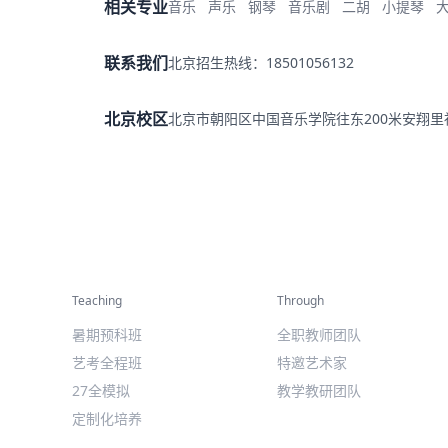
相关专业
音乐
声乐
钢琴
音乐剧
二胡
小提琴
联系我们
北京招生热线：18501056132
北京校区
北京市朝阳区中国音乐学院往东200米安翔
精彩活动
师资力量
Teaching
Through
暑期预科班
全职教师团队
艺考全程班
特邀艺术家
27全模拟
教学教研团队
定制化培养