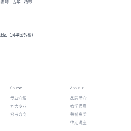
大提琴
古筝
扬琴
里社区（风华国韵楼）
专业课程
关于我们
Course
About us
专业介绍
品牌简介
九大专业
教学师资
报考方向
荣誉资质
往期讲座