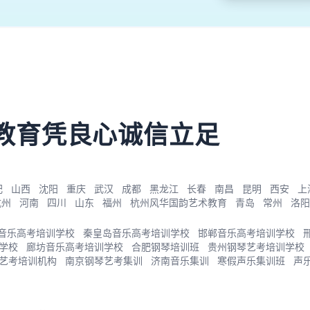
教育凭良心诚信立足
肥
山西
沈阳
重庆
武汉
成都
黑龙江
长春
南昌
昆明
西安
上
杭州
河南
四川
山东
福州
杭州风华国韵艺术教育
青岛
常州
洛阳
音乐高考培训学校
秦皇岛音乐高考培训学校
邯郸音乐高考培训学校
学校
廊坊音乐高考培训学校
合肥钢琴培训班
贵州钢琴艺考培训学校
艺考培训机构
南京钢琴艺考集训
济南音乐集训
寒假声乐集训班
声