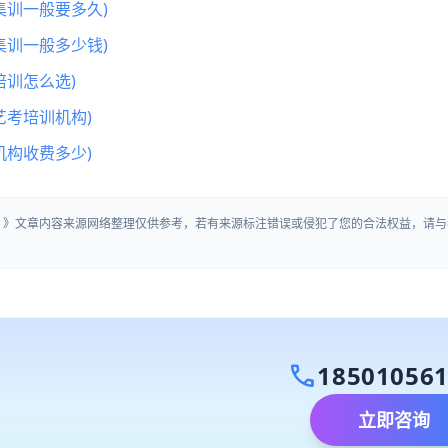
集训一般要多久)
集训一般多少钱)
训怎么选)
艺考培训机构)
机构收费多少)
中」》文章内容来源网络整理仅供参考，若有来源标注错误或侵犯了您的合法权益，请与
call
18501056
立即咨询
）