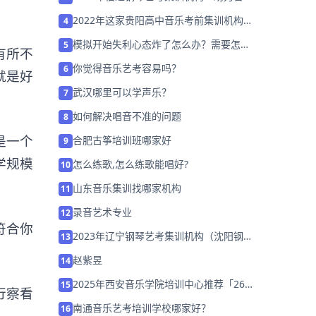
艺考升学」
2022年这家贵阳高中音乐考前集训机构
4
「免费试听」
模拟开始失利心态炸了怎么办？需要怎么
5
有所不
调整？
你觉得音乐艺考容易吗？
6
就是好
武汉哪里可以学声乐？
7
如何解决唱音不准的问题
8
是一个
合肥古筝培训班哪家好
9
学规模
怎么练歌,怎么练歌能唱好?
10
山东音乐集训找哪家机构
11
录音艺术专业
12
符合你
2023年辽宁钢琴艺考集训机构（沈阳钢琴
13
学校哪个好）
赵紫昱
14
2025年西安音乐学院培训中心推荐「26
15
行察看
届集训招生中」
南通音乐艺考培训学校哪家好？
16