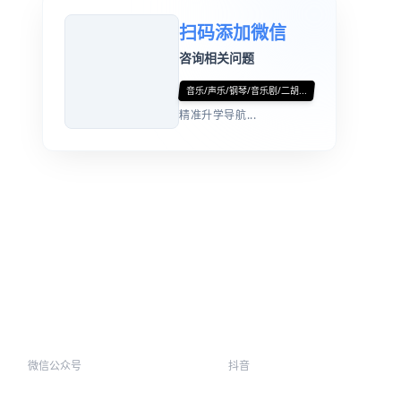
扫码添加微信
咨询相关问题
音乐/声乐/钢琴/音乐剧/二胡...
精准升学导航...
微信公众号
抖音