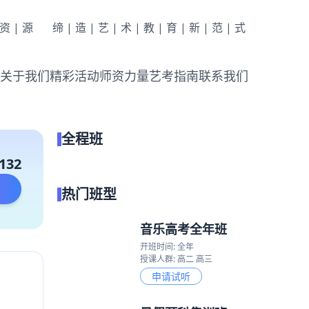
|资|源
缔|造|艺|术|教|育|新|范|式
关于我们
精彩活动
师资力量
艺考指南
联系我们
全程班
点我试听
132
热门班型
音乐高考全年班
开班时间: 全年
授课人群: 高二 高三
申请试听