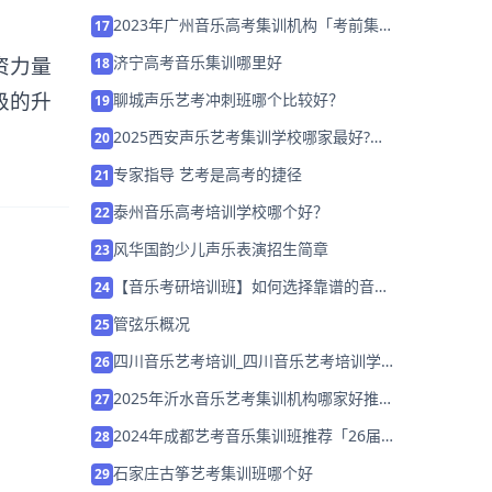
2023年广州音乐高考集训机构「考前集训
17
营招生中」
资力量
济宁高考音乐集训哪里好
18
级的升
聊城声乐艺考冲刺班哪个比较好？
19
2025西安声乐艺考集训学校哪家最好?如
20
何选择集训机构？
专家指导 艺考是高考的捷径
21
泰州音乐高考培训学校哪个好？
22
风华国韵少儿声乐表演招生简章
23
【音乐考研培训班】如何选择靠谱的音乐
24
培训班？
管弦乐概况
25
四川音乐艺考培训_四川音乐艺考培训学
26
校排名_哪家好？
2025年沂水音乐艺考集训机构哪家好推荐
27
「考前集训营招生」
2024年成都艺考音乐集训班推荐「26届
28
集训招生中」
石家庄古筝艺考集训班哪个好
29