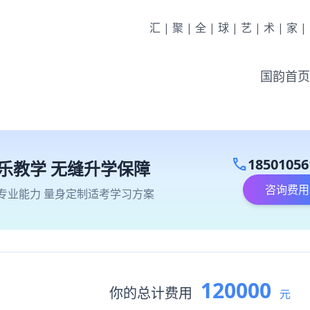
汇|聚|全|球|艺|术|家
国韵首页
call
18501056
乐教学 无缝升学保障
咨询费用
专业能力 量身定制适考学习方案
120000
你的总计费用
元