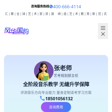
400-666-4114
咨询服务热线
汇|聚|全|球|艺|术|家|资|源
缔|造|艺|术|教|育|新|范|式
张老师
艺考规划部主任
全阶段音乐教学 无缝升学保障
评测音乐方向专业能力 量身定制适考学习方案
call
18501056132
咨询费用