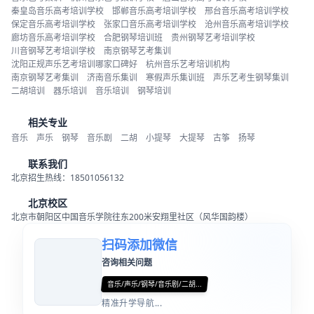
秦皇岛音乐高考培训学校
邯郸音乐高考培训学校
邢台音乐高考培训学校
保定音乐高考培训学校
张家口音乐高考培训学校
沧州音乐高考培训学校
廊坊音乐高考培训学校
合肥钢琴培训班
贵州钢琴艺考培训学校
川音钢琴艺考培训学校
南京钢琴艺考集训
沈阳正规声乐艺考培训哪家口碑好
杭州音乐艺考培训机构
南京钢琴艺考集训
济南音乐集训
寒假声乐集训班
声乐艺考生钢琴集训
二胡培训
器乐培训
音乐培训
钢琴培训
相关专业
音乐
声乐
钢琴
音乐剧
二胡
小提琴
大提琴
古筝
扬琴
联系我们
北京招生热线：18501056132
北京校区
北京市朝阳区中国音乐学院往东200米安翔里社区（风华国韵楼）
扫码添加微信
咨询相关问题
音乐/声乐/钢琴/音乐剧/二胡...
精准升学导航...