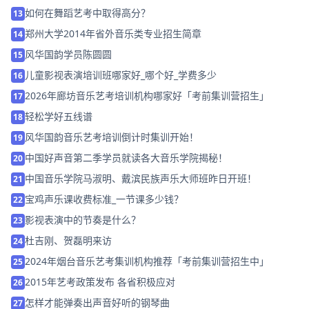
如何在舞蹈艺考中取得高分？
13
郑州大学2014年省外音乐类专业招生简章
14
风华国韵学员陈圆圆
15
儿童影视表演培训班哪家好_哪个好_学费多少
16
2026年廊坊音乐艺考培训机构哪家好「考前集训营招生」
17
轻松学好五线谱
18
风华国韵音乐艺考培训倒计时集训开始！
19
中国好声音第二季学员就读各大音乐学院揭秘！
20
中国音乐学院马淑明、戴滨民族声乐大师班昨日开班！
21
宝鸡声乐课收费标准_一节课多少钱？
22
影视表演中的节奏是什么？
23
杜吉刚、贺磊明来访
24
2024年烟台音乐艺考集训机构推荐「考前集训营招生中」
25
2015年艺考政策发布 各省积极应对
26
怎样才能弹奏出声音好听的钢琴曲
27