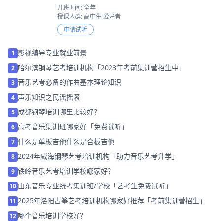
开班时间: 全年
授课人群: 高中生 爱好者
申请试听
影视编导专业就业前景
1
哈尔滨钢琴艺考培训机构「2023年考前集训营招生中」
2
音乐艺考必备的作曲基本理论知识
3
声乐知识之民谣摇滚
4
成都钢琴培训哪里比较好？
5
高考音乐集训班哪家好「免费试听」
6
什么是单板吉他什么是合板吉他
7
2024年威海钢琴艺考培训机构「助力音乐艺考升学」
8
铁岭音乐艺考培训学校哪家好？
9
山东音乐专业统考集训班/学校「艺考生免费试听」
10
2025年洛阳古筝艺考培训机构哪家好推荐「考前集训营招生」
11
哪个音乐培训学校好？
12