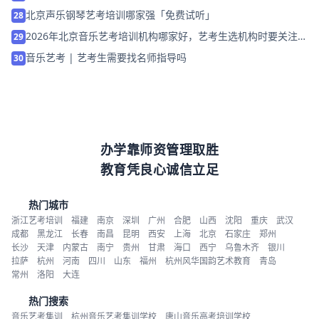
北京声乐钢琴艺考培训哪家强「免费试听」
28
2026年北京音乐艺考培训机构哪家好，艺考生选机构时要关注哪
29
些问题
音乐艺考 | 艺考生需要找名师指导吗
30
办学靠师资管理取胜
教育凭良心诚信立足
热门城市
浙江艺考培训
福建
南京
深圳
广州
合肥
山西
沈阳
重庆
武汉
成都
黑龙江
长春
南昌
昆明
西安
上海
北京
石家庄
郑州
长沙
天津
内蒙古
南宁
贵州
甘肃
海口
西宁
乌鲁木齐
银川
拉萨
杭州
河南
四川
山东
福州
杭州风华国韵艺术教育
青岛
常州
洛阳
大连
热门搜索
音乐艺考集训
杭州音乐艺考集训学校
唐山音乐高考培训学校