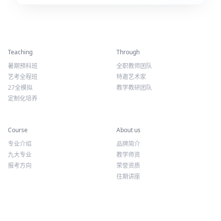
精彩活动
师资力量
Teaching
Through
暑期预科班
全职教师团队
艺考全程班
特邀艺术家
27全模拟
教学教研团队
定制化培养
专业课程
关于我们
Course
About us
专业介绍
品牌简介
九大专业
教学师资
报考方向
荣誉资质
往期讲座