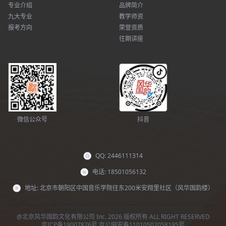
专业介绍
品牌简介
九大专业
教学师资
报考方向
荣誉资质
往期讲座
微信公众号
抖音
QQ: 2446111314
电话: 18501056132
地址: 北京市朝阳区中国音乐学院往东200米安翔里社区（风华国韵楼）
@北京风华国韵文化有限公司 Inc. 2026 版权所有 ALL RIGHT RESERVED
京ICP备19007876号
京公网安备11010502058195号