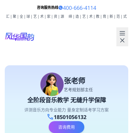
400-666-4114
咨询服务热线
汇|聚|全|球|艺|术|家|资|源
缔|造|艺|术|教|育|新|范|式
张老师
艺考规划部主任
全阶段音乐教学 无缝升学保障
评测音乐方向专业能力 量身定制适考学习方案
call
18501056132
咨询费用