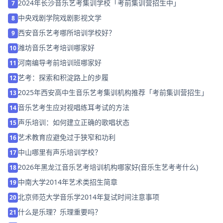
2024年长沙音乐艺考集训学校「考前集训营招生中」
7
中央戏剧学院戏剧影视文学
8
西安音乐艺考哪所培训学校好？
9
潍坊音乐艺考培训哪家好
10
河南编导考前培训班哪家好
11
艺考：探索和积淀路上的步履
12
2025年西安高中生音乐艺考集训机构推荐「考前集训营招生」
13
音乐艺考生应对视唱练耳考试的方法
14
声乐培训：如何建立正确的歌唱状态
15
艺术教育应避免过于狭窄和功利
16
中山哪里有声乐培训学校？
17
2026年黑龙江音乐艺考培训机构哪家好(音乐生艺考考什么)
18
中南大学2014年艺术类招生简章
19
北京师范大学音乐学2014年复试时间注意事项
20
什么是乐理？乐理重要吗？
21