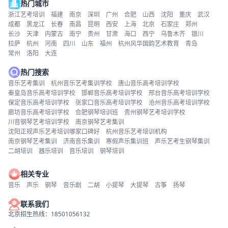
热门城市
浙江艺考培训
福建
南京
深圳
广州
合肥
山西
沈阳
重庆
武汉
成都
黑龙江
长春
南昌
昆明
西安
上海
北京
石家庄
郑州
长沙
天津
内蒙古
南宁
贵州
甘肃
海口
西宁
乌鲁木齐
银川
拉萨
杭州
河南
四川
山东
福州
杭州风华国韵艺术教育
青岛
常州
洛阳
大连
热门搜索
音乐艺考集训
杭州音乐艺考集训学校
唐山音乐高考培训学校
秦皇岛音乐高考培训学校
邯郸音乐高考培训学校
邢台音乐高考培训学校
保定音乐高考培训学校
张家口音乐高考培训学校
沧州音乐高考培训学校
廊坊音乐高考培训学校
合肥钢琴培训班
贵州钢琴艺考培训学校
川音钢琴艺考培训学校
南京钢琴艺考集训
沈阳正规声乐艺考培训哪家口碑好
杭州音乐艺考培训机构
南京钢琴艺考集训
济南音乐集训
寒假声乐集训班
声乐艺考生钢琴集训
二胡培训
器乐培训
音乐培训
钢琴培训
相关专业
音乐
声乐
钢琴
音乐剧
二胡
小提琴
大提琴
古筝
扬琴
联系我们
北京招生热线：18501056132