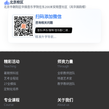
北京校区
北京市朝阳区中国音乐学院往东200米安翔里社区（风华国韵楼）
扫码添加微信
咨询相关问题
音乐/声乐/钢琴/音乐剧/二胡...
精准升学导航...
精彩活动
师资力量
Teaching
Through
暑期预科班
全职教师团队
艺考全程班
特邀艺术家
27全模拟
教学教研团队
定制化培养
专业课程
关于我们
Course
About us