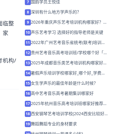
国韵学员王悦佳
7
深圳有什么地方学声乐的？
8
2026年重庆声乐艺考培训机构哪家好？家
面临整
9
长该如何选择？
。家
声乐艺考学习 选择好的指导老师是关键
10
2022年广州艺考音乐省统考(联考)培训机
11
构「考前集训营招生中」
贵州艺考音乐高考培训班/学校哪个好「免
12
费试听」
考机构
/
2025年成都音乐类艺考培训机构哪家好
13
「集训营招生中」
暑假声乐培训学校哪家好_哪个好_学费多
14
少
女生学声乐的最佳年龄是什么时候？
15
高中艺考音乐高考暑期集训哪家好
16
2025年杭州音乐高考培训班哪家好推荐
17
「考前集训营招生中」
西安钢琴艺考培训学校(2024西安比较好
18
的钢琴机构有哪些)
舞蹈舞蹈专业的身材要求
19
杭州钢琴培训一节课多少钱?