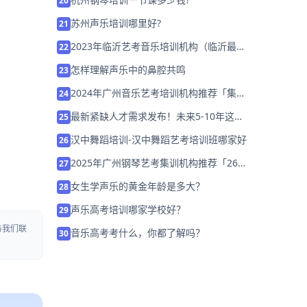
20
苏州声乐培训哪里好?
21
2023年临沂艺考音乐培训机构（临沂最好
22
的音乐艺考学校）
怎样理解声乐中的鼻腔共鸣
23
2024年广州音乐艺考培训机构推荐「集训
24
营招生中」
最新紧缺人才需求发布！未来5-10年这些
25
地区将大批增设音乐专业！
汉中舞蹈培训-汉中舞蹈艺考培训班哪家好
26
2025年广州钢琴艺考集训机构推荐「26
27
届集训营招生中」
女生学声乐的黄金年龄是多大？
28
声乐高考培训哪家学校好？
29
与我们联
音乐高考考什么，你都了解吗？
30