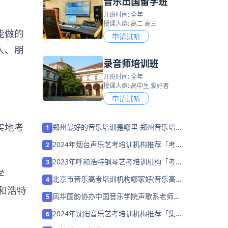
音乐出国留学班
开班时间: 全年
授课人群: 高二 高三
能做的
申请试听
人、朋
录音师培训班
开班时间: 全年
授课人群: 高中生 爱好者
申请试听
实地考
郑州最好的音乐培训是哪里 郑州音乐培训
1
学校排名
2024年烟台声乐艺考培训机构推荐「考前
2
集训营招生中」
2023年呼和浩特钢琴艺考培训机构「考前
3
学
集训营招生中」
北京市音乐高考培训机构哪家好(音乐高考
4
和浩特
集训多少钱)
风华国韵协办中国音乐学院声歌系老师陈
5
蓓师生音乐会
2024年沈阳音乐艺考培训机构推荐「集训
6
营招生中」