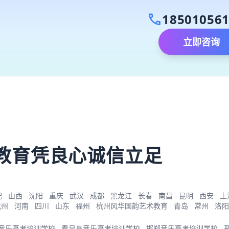
call
18501056
立即咨询
）
教育凭良心诚信立足
肥
山西
沈阳
重庆
武汉
成都
黑龙江
长春
南昌
昆明
西安
上
杭州
河南
四川
山东
福州
杭州风华国韵艺术教育
青岛
常州
洛阳
音乐高考培训学校
秦皇岛音乐高考培训学校
邯郸音乐高考培训学校