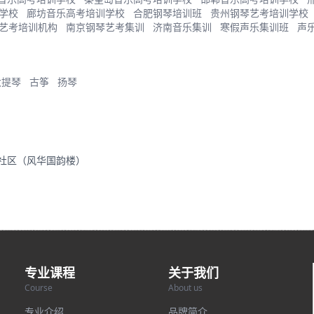
学校
廊坊音乐高考培训学校
合肥钢琴培训班
贵州钢琴艺考培训学校
艺考培训机构
南京钢琴艺考集训
济南音乐集训
寒假声乐集训班
声
大提琴
古筝
扬琴
里社区（风华国韵楼）
专业课程
关于我们
Course
About us
专业介绍
品牌简介