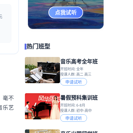
点我试听
元
热门班型
音乐高考全年班
开班时间: 全年
授课人群: 高二 高三
申请试听
暑假预科集训班
，毫不
开班时间: 6-8月
音乐艺
授课人群: 初中-高中
申请试听