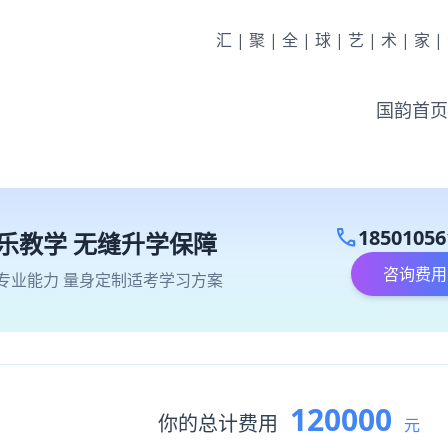
汇|聚|全|球|艺|术|家
国韵首页
call
18501056
乐教学 无缝升学保障
咨询费用
专业能力 量身定制适考学习方案
120000
你的总计费用
元