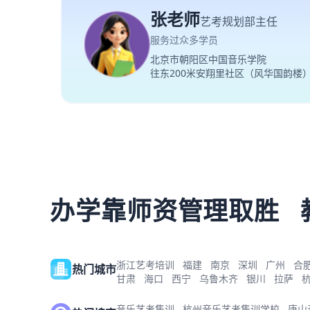
张老师
艺考规划部主任
服务过众多学员
北京市朝阳区中国音乐学院
往东200米安翔里社区（风华国韵楼
办学靠师资管理取胜
浙江艺考培训
福建
南京
深圳
广州
合
热门城市
甘肃
海口
西宁
乌鲁木齐
银川
拉萨
音乐艺考集训
杭州音乐艺考集训学校
唐山