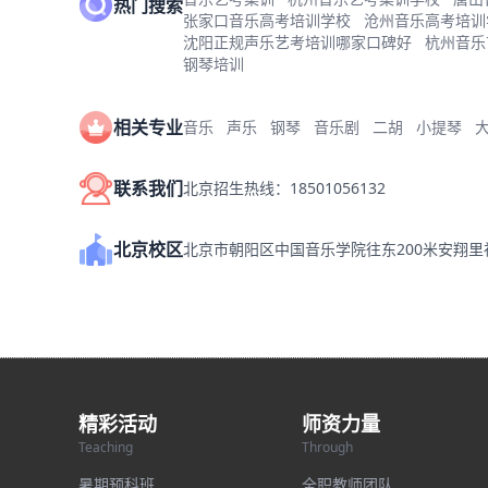
热门搜索
张家口音乐高考培训学校
沧州音乐高考培训
沈阳正规声乐艺考培训哪家口碑好
杭州音乐
钢琴培训
相关专业
音乐
声乐
钢琴
音乐剧
二胡
小提琴
联系我们
北京招生热线：18501056132
北京校区
北京市朝阳区中国音乐学院往东200米安翔
精彩活动
师资力量
Teaching
Through
暑期预科班
全职教师团队