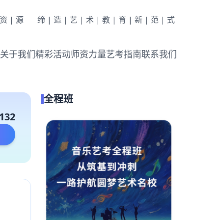
|资|源
缔|造|艺|术|教|育|新|范|式
关于我们
精彩活动
师资力量
艺考指南
联系我们
全程班
132