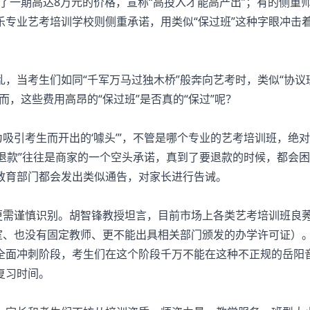
了一期高达8万元的价格，宣称“高投入才能高产出”；有的侧重
专业艺考培训学校则侧重承诺，用类似“保过班”这种字眼冲击
当考生们如同“千军万马过独木桥”般奔向艺考时，类似“协议班
，这些费用高昂的“保过班”是否真的“保过”呢？
吸引考生而开出的‘噱头’”，不管是哪个专业的艺考培训班，绝
过退款”往往是商家的一个空头承诺，真到了要退款的时候，都会
教育部门都会发出类似通告，对家长进行告诫。
需谨慎识别。胡智锋教授坦言，目前市场上各类艺考培训班良
室、也没有固定教师、更不能出具相关部门颁发的办学许可证）
全面冲刺阶段，考生们在这个阶段千万不能在这种不正规的岳阳
复习时间。