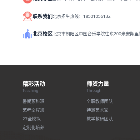
联系我们
北京招生热线：18501056132
北京校区
北京市朝阳区中国音乐学院往东200米安翔
精彩活动
师资力量
Teaching
Through
暑期预科班
全职教师团队
艺考全程班
特邀艺术家
27全模拟
教学教研团队
定制化培养