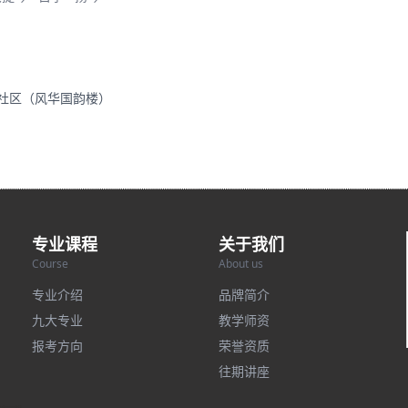
里社区（风华国韵楼）
专业课程
关于我们
Course
About us
专业介绍
品牌简介
九大专业
教学师资
报考方向
荣誉资质
往期讲座