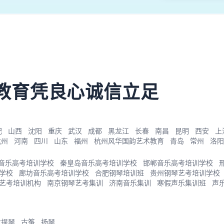
教育凭良心诚信立足
肥
山西
沈阳
重庆
武汉
成都
黑龙江
长春
南昌
昆明
西安
上
杭州
河南
四川
山东
福州
杭州风华国韵艺术教育
青岛
常州
洛阳
音乐高考培训学校
秦皇岛音乐高考培训学校
邯郸音乐高考培训学校
学校
廊坊音乐高考培训学校
合肥钢琴培训班
贵州钢琴艺考培训学校
艺考培训机构
南京钢琴艺考集训
济南音乐集训
寒假声乐集训班
声
大提琴
古筝
扬琴