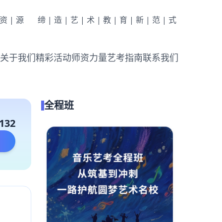
|资|源
缔|造|艺|术|教|育|新|范|式
关于我们
精彩活动
师资力量
艺考指南
联系我们
全程班
132