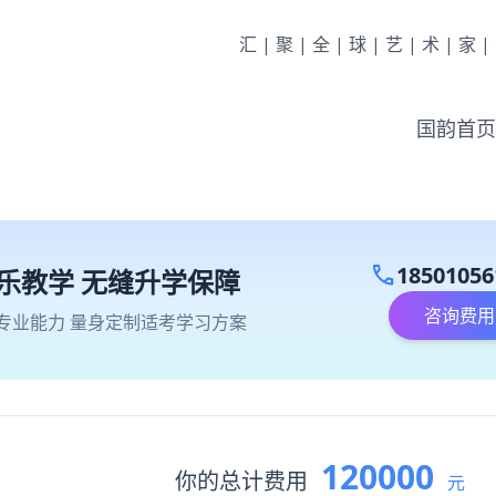
汇|聚|全|球|艺|术|家
国韵首页
call
18501056
乐教学 无缝升学保障
咨询费用
专业能力 量身定制适考学习方案
120000
你的总计费用
元