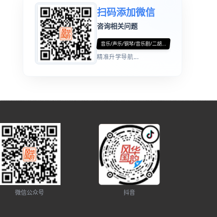
扫码添加微信
咨询相关问题
音乐/声乐/钢琴/音乐剧/二胡...
精准升学导航...
微信公众号
抖音