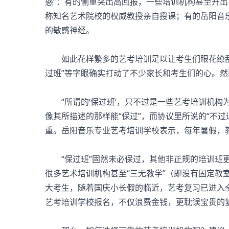
惑”：有的侧重突出高回报，一些培训机构甚至开出
称知名艺术院校的权威教授亲自授课；有的岳阳音乐
的敏感神经。
如此花样繁多的艺考培训足以让考生们眼花缭乱，
过班”等字眼确实打动了不少家长和考生们的心。然而
“所谓的‘保过班’，只不过是一些艺考培训机构为
像其所描述的那样能“保过”，而协议里所说的“不
重。岳阳音乐专业艺考培训学校表示，每年暑假，
“保过班”固然未必保过，其他非正规的培训班更
很多艺术培训机构甚至“三无教学”（即没有固定教
大考生，随着国庆小长假的临近，艺考复习已进入
艺考培训学校报名，不仅浪费金钱，更耽误宝贵的