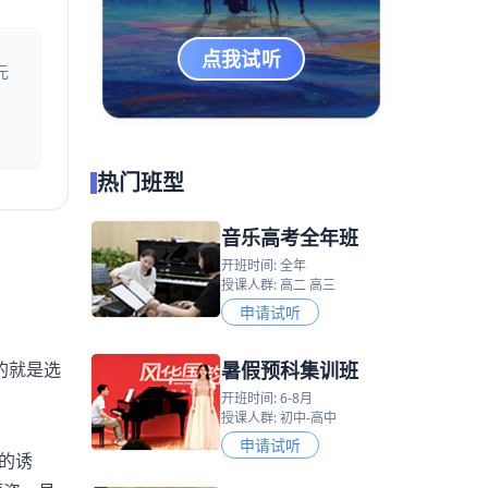
点我试听
元
热门班型
音乐高考全年班
开班时间: 全年
授课人群: 高二 高三
申请试听
暑假预科集训班
的就是选
开班时间: 6-8月
授课人群: 初中-高中
申请试听
的诱