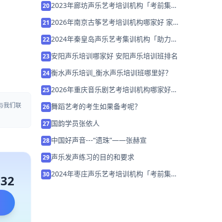
2023年廊坊声乐艺考培训机构「考前集训
20
营招生中」
2026年南京古筝艺考培训机构哪家好 家
21
长该如何选择？
2024年秦皇岛声乐艺考集训机构「助力音
22
乐艺考升学」
安阳声乐培训哪家好 安阳声乐培训班排名
23
衡水声乐培训_衡水声乐培训班哪里好？
24
2026年重庆音乐剧艺考培训机构哪家好？
25
家长该如何选择？
与我们联
舞蹈艺考的考生如果备考呢？
26
国韵学员张依人
27
中国好声音---“遗珠”——张赫宣
28
声乐发声练习的目的和要求
29
2024年枣庄声乐艺考培训机构「考前集训
30
132
营招生中」