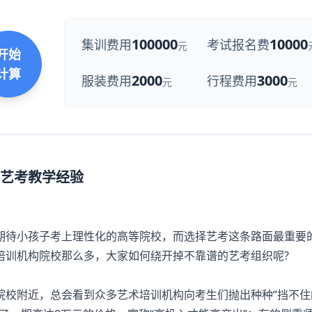
100000
10000
集训费用
考试报名费
元
开始
计算
2000
3000
服装费用
行程费用
元
元
艺考教学经验
待小孩子考上理性化的高等院校，而选择艺考这条路面最重要
培训机构院校那么多，大家如何绕开掉不靠谱的艺考组织呢?
校附近，总会看到众多艺术培训机构向考生们抛出种种“挡不住