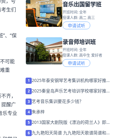
师资，号
音乐出国留学班
着考生们
开班时间: 全年
授课人群: 高二 高三
申请试听
”、“保
录音师培训班
开班时间: 全年
授课人群: 高中生 爱好者
对不可能
申请试听
困难重
2025年泰安钢琴艺考集训机构哪家好推荐
1
「考前集训营招生中」
2025秦皇岛声乐艺考培训学校哪家好推荐
2
莠不齐，
「考前集训营招生中」
艺考音乐集训要花多少钱？
3
。提醒广
朱承梓
4
音乐专业
2013国家大剧院版《漂泊的荷兰人》即将
5
上演 孙秀苇鼎力加盟
九九艳阳天简谱 九九艳阳天歌谱简谱和歌
6