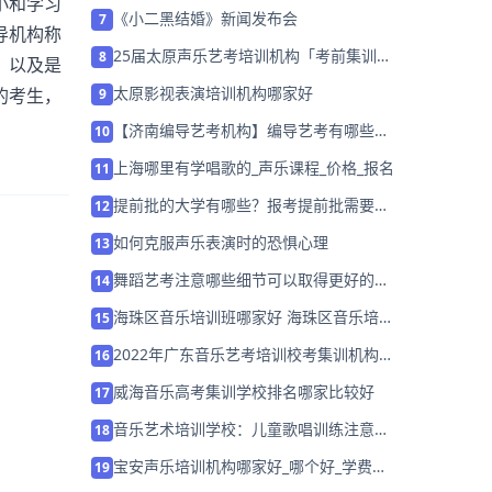
小和学习
词完整版
《小二黑结婚》新闻发布会
7
导机构称
25届太原声乐艺考培训机构「考前集训营
8
，以及是
招生中」
太原影视表演培训机构哪家好
的考生，
9
【济南编导艺考机构】编导艺考有哪些要
10
求？
上海哪里有学唱歌的_声乐课程_价格_报名
11
提前批的大学有哪些？报考提前批需要注
12
意什么？
如何克服声乐表演时的恐惧心理
13
舞蹈艺考注意哪些细节可以取得更好的成
14
绩？
海珠区音乐培训班哪家好 海珠区音乐培训
15
班排名「已解决」
2022年广东音乐艺考培训校考集训机构
16
「集训营招生中」
威海音乐高考集训学校排名哪家比较好
17
音乐艺术培训学校：儿童歌唱训练注意事
18
项
宝安声乐培训机构哪家好_哪个好_学费多
19
少