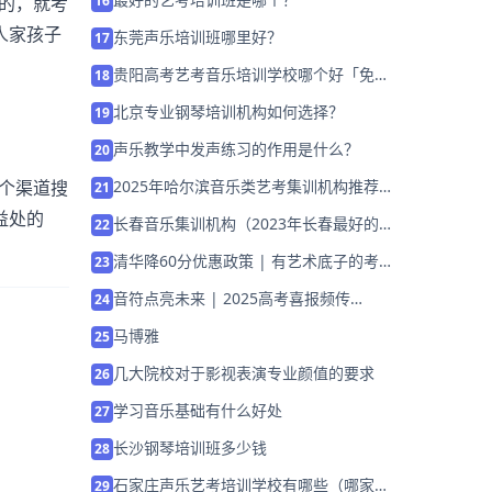
的，就考
16
人家孩子
东莞声乐培训班哪里好？
17
贵阳高考艺考音乐培训学校哪个好「免费
18
试学」
北京专业钢琴培训机构如何选择？
19
声乐教学中发声练习的作用是什么？
20
个渠道搜
2025年哈尔滨音乐类艺考集训机构推荐
21
「26届集训招生」
益处的
长春音乐集训机构（2023年长春最好的音
22
乐艺考学校）
清华降60分优惠政策 | 有艺术底子的考
23
生，看看需要具备哪些条件！
音符点亮未来 | 2025高考喜报频传
24
（四）
马博雅
25
几大院校对于影视表演专业颜值的要求
26
学习音乐基础有什么好处
27
长沙钢琴培训班多少钱
28
石家庄声乐艺考培训学校有哪些（哪家
29