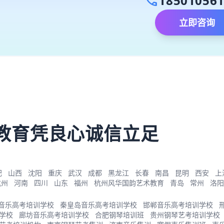
call
18501056
立即咨询
）
教育凭良心诚信立足
肥
山西
沈阳
重庆
武汉
成都
黑龙江
长春
南昌
昆明
西安
上
杭州
河南
四川
山东
福州
杭州风华国韵艺术教育
青岛
常州
洛阳
音乐高考培训学校
秦皇岛音乐高考培训学校
邯郸音乐高考培训学校
学校
廊坊音乐高考培训学校
合肥钢琴培训班
贵州钢琴艺考培训学校