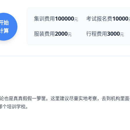
100000
10000
集训费用
考试报名费
元
开始
计算
2000
3000
服装费用
行程费用
元
元
论也是真真假假一箩筐。这里建议尽量实地考察，去到机构里面
哪个培训学校。