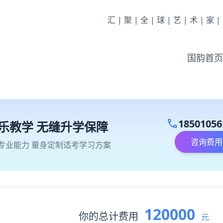
汇|聚|全|球|艺|术|家
国韵首页
call
18501056
乐教学 无缝升学保障
咨询费用
专业能力 量身定制适考学习方案
120000
你的总计费用
元