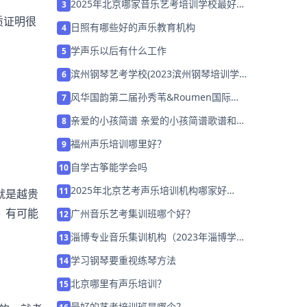
2025年北京哪家音乐艺考培训学校最好
3
「26届集训营招生中」
质证明很
日照有哪些好的声乐教育机构
4
学声乐以后有什么工作
5
滨州钢琴艺考学校(2023滨州钢琴培训学
6
校哪家好)
风华国韵第二届孙秀苇&Roumen国际声
7
乐大师班7月28日课堂花絮
亲爱的小孩简谱 亲爱的小孩简谱歌谱和歌
8
词完整版
福州声乐培训哪里好？
9
自学古筝能学会吗
10
2025年北京艺考声乐培训机构哪家好
11
就是越贵
「26届集训营招生中」
，有可能
广州音乐艺考集训班哪个好？
12
淄博专业音乐集训机构（2023年淄博学音
13
乐的地方）
学习钢琴要重视练琴方法
14
北京哪里有声乐培训？
15
最好的艺考培训班是哪个？