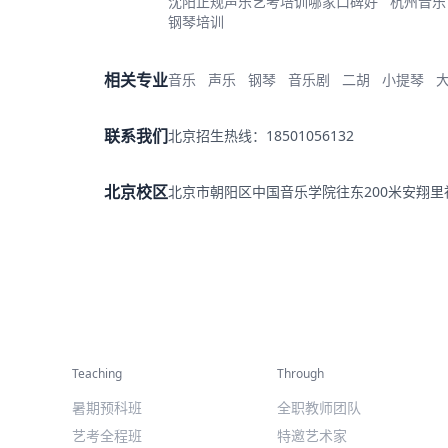
沈阳正规声乐艺考培训哪家口碑好
杭州音乐
钢琴培训
相关专业
音乐
声乐
钢琴
音乐剧
二胡
小提琴
联系我们
北京招生热线：18501056132
北京校区
北京市朝阳区中国音乐学院往东200米安翔
精彩活动
师资力量
Teaching
Through
暑期预科班
全职教师团队
艺考全程班
特邀艺术家