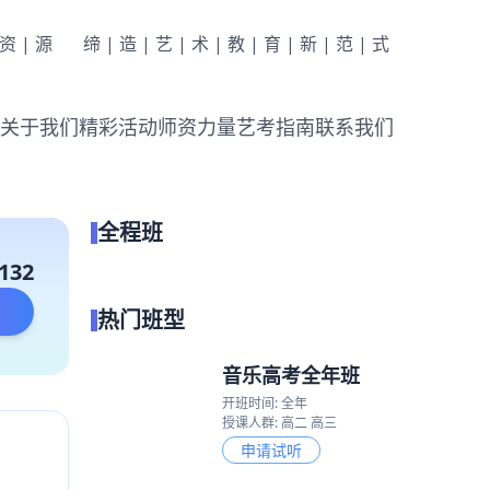
|资|源
缔|造|艺|术|教|育|新|范|式
关于我们
精彩活动
师资力量
艺考指南
联系我们
全程班
点我试听
132
热门班型
音乐高考全年班
开班时间: 全年
授课人群: 高二 高三
申请试听