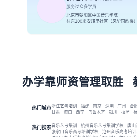
服务过众多学员
北京市朝阳区中国音乐学院
往东200米安翔里社区（风华国韵楼
办学靠师资管理取胜
浙江艺考培训
福建
南京
深圳
广州
合
热门城市
甘肃
海口
西宁
乌鲁木齐
银川
拉萨
音乐艺考集训
杭州音乐艺考集训学校
唐山
热门搜索
张家口音乐高考培训学校
沧州音乐高考培训