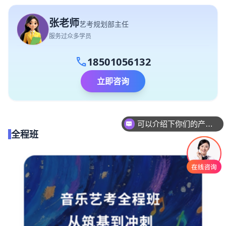
张老师
艺考规划部主任
服务过众多学员
call
18501056132
立即咨询
可以介绍下你们的产品么
你们是怎么收费的呢
全程班