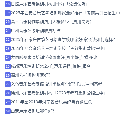
日照声乐艺考集训机构哪个好「免费试听」
18
2025年西安音乐艺考培训哪家最好推荐「考前集训营招生中」
19
高三音乐制作集训费用大概多少（费用高吗）
20
广州音乐艺考培训收费标准
21
2025年石家庄古筝艺考培训学校哪家好 家长该如何选择？
22
2023年邢台音乐艺考培训学校「考前集训营招生中」
23
大同影视表演培训学校哪家好_哪个好_学费多少
24
成都声乐培训班怎么样_声乐课程_价格_报名
25
福州艺考机构哪家好？
26
义乌音乐艺考寒假培训学校哪个好？助力冲刺高考
27
徐州声乐艺考集训机构「2023年考前集训营招生中」
28
2011年至2013年河南省音乐类统考真题汇总
29
西安声乐培训班哪个好？
30