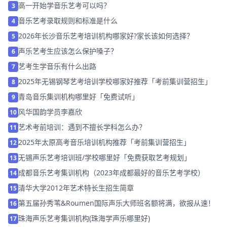
高一开始学音乐艺考可以吗？
3
音乐艺考录取规则和标准是什么
4
2026年长沙音乐艺考培训机构哪家好?家长该如何选择？
5
声乐艺考生应该怎么保护嗓子？
6
艺考生学音乐有什么出路
7
2025年无锡钢琴艺考培训学校哪家好推荐「考前集训营招生」
8
青岛音乐集训机构哪里好「免费试听」
9
风华国韵学员李嘉欣
10
艺术考前培训：遇到不擅长学科怎么办？
11
2025年太原高考音乐培训机构推荐「考前集训营招生」
12
无锡声乐艺考培训班/学校哪里好「免费获取艺考规划」
13
成都音乐艺考集训机构（2023年成都最好的音乐艺考学校）
14
清华大学2012年艺术特长生招生简章
15
第五届孙秀苇&Roumen国际声乐大师班名额将满，欲报从速！
16
珠海声乐艺考集训机构(珠海学声乐哪里好)
17