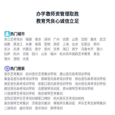
办学靠师资管理取胜
教育凭良心诚信立足
热门城市
浙江艺考培训
福建
南京
深圳
广州
合肥
山西
沈阳
重庆
武汉
成都
黑龙江
长春
南昌
昆明
西安
上海
北京
石家庄
郑州
长沙
天津
内蒙古
南宁
贵州
甘肃
海口
西宁
乌鲁木齐
银川
拉萨
杭州
河南
四川
山东
福州
杭州风华国韵艺术教育
青岛
常州
洛阳
大连
热门搜索
音乐艺考集训
杭州音乐艺考集训学校
唐山音乐高考培训学校
秦皇岛音乐高考培训学校
邯郸音乐高考培训学校
邢台音乐高考培训学校
保定音乐高考培训学校
张家口音乐高考培训学校
沧州音乐高考培训学校
廊坊音乐高考培训学校
合肥钢琴培训班
贵州钢琴艺考培训学校
川音钢琴艺考培训学校
南京钢琴艺考集训
沈阳正规声乐艺考培训哪家口碑好
杭州音乐艺考培训机构
南京钢琴艺考集训
济南音乐集训
寒假声乐集训班
声乐艺考生钢琴集训
二胡培训
器乐培训
音乐培训
钢琴培训