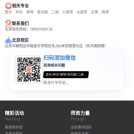
相关专业
音乐
声乐
钢琴
音乐剧
二胡
小提琴
大提琴
古筝
扬琴
联系我们
北京招生热线：18501056132
北京校区
北京市朝阳区中国音乐学院往东200米安翔里社区（风华国韵楼）
扫码添加微信
咨询相关问题
音乐/声乐/钢琴/音乐剧/二胡...
精准升学导航...
精彩活动
师资力量
Teaching
Through
暑期预科班
全职教师团队
艺考全程班
特邀艺术家