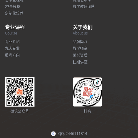
27全模拟
教学教研团队
定制化培养
专业课程
关于我们
Course
About us
专业介绍
品牌简介
九大专业
教学师资
报考方向
荣誉资质
往期讲座
微信公众号
抖音
QQ: 2446111314