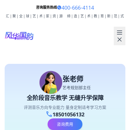
400-666-4114
咨询服务热线
汇|聚|全|球|艺|术|家|资|源
缔|造|艺|术|教|育|新|范|式
张老师
艺考规划部主任
全阶段音乐教学 无缝升学保障
评测音乐方向专业能力 量身定制适考学习方案
call
18501056132
咨询费用