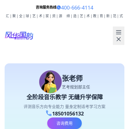
400-666-4114
咨询服务热线
汇|聚|全|球|艺|术|家|资|源
缔|造|艺|术|教|育|新|范|式
张老师
艺考规划部主任
全阶段音乐教学 无缝升学保障
评测音乐方向专业能力 量身定制适考学习方案
call
18501056132
咨询费用