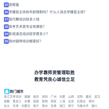
袁筱璇
25
学播音主持有年龄限制吗？什么人适合学播音主持？
26
现代舞培训班多少钱
27
高考艺术类专业有哪些？
28
影视演员培训班学费多少？
29
扬州钢琴培训哪家好？
30
办学靠师资管理取胜
教育凭良心诚信立足
热门城市
浙江艺考培训
福建
南京
深圳
广州
合肥
山西
沈阳
重庆
武汉
成都
黑龙江
长春
南昌
昆明
西安
上海
北京
石家庄
郑州
长沙
天津
内蒙古
南宁
贵州
甘肃
海口
西宁
乌鲁木齐
银川