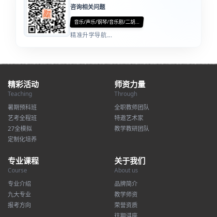
咨询相关问题
音乐/声乐/钢琴/音乐剧/二胡...
精准升学导航...
精彩活动
师资力量
Teaching
Through
暑期预科班
全职教师团队
艺考全程班
特邀艺术家
27全模拟
教学教研团队
定制化培养
专业课程
关于我们
Course
About us
专业介绍
品牌简介
九大专业
教学师资
报考方向
荣誉资质
往期讲座