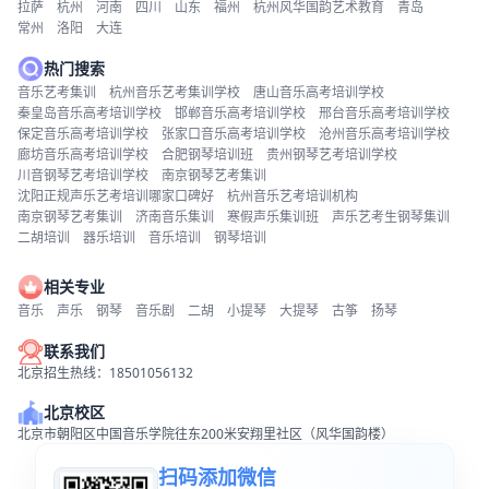
拉萨
杭州
河南
四川
山东
福州
杭州风华国韵艺术教育
青岛
常州
洛阳
大连
热门搜索
音乐艺考集训
杭州音乐艺考集训学校
唐山音乐高考培训学校
秦皇岛音乐高考培训学校
邯郸音乐高考培训学校
邢台音乐高考培训学校
保定音乐高考培训学校
张家口音乐高考培训学校
沧州音乐高考培训学校
廊坊音乐高考培训学校
合肥钢琴培训班
贵州钢琴艺考培训学校
川音钢琴艺考培训学校
南京钢琴艺考集训
沈阳正规声乐艺考培训哪家口碑好
杭州音乐艺考培训机构
南京钢琴艺考集训
济南音乐集训
寒假声乐集训班
声乐艺考生钢琴集训
二胡培训
器乐培训
音乐培训
钢琴培训
相关专业
音乐
声乐
钢琴
音乐剧
二胡
小提琴
大提琴
古筝
扬琴
联系我们
北京招生热线：18501056132
北京校区
北京市朝阳区中国音乐学院往东200米安翔里社区（风华国韵楼）
扫码添加微信