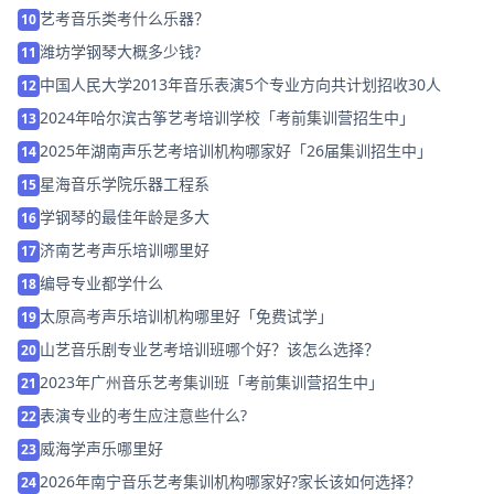
艺考音乐类考什么乐器？
10
潍坊学钢琴大概多少钱?
11
中国人民大学2013年音乐表演5个专业方向共计划招收30人
12
2024年哈尔滨古筝艺考培训学校「考前集训营招生中」
13
2025年湖南声乐艺考培训机构哪家好「26届集训招生中」
14
星海音乐学院乐器工程系
15
学钢琴的最佳年龄是多大
16
济南艺考声乐培训哪里好
17
编导专业都学什么
18
太原高考声乐培训机构哪里好「免费试学」
19
山艺音乐剧专业艺考培训班哪个好？该怎么选择？
20
2023年广州音乐艺考集训班「考前集训营招生中」
21
表演专业的考生应注意些什么?
22
威海学声乐哪里好
23
2026年南宁音乐艺考集训机构哪家好?家长该如何选择？
24