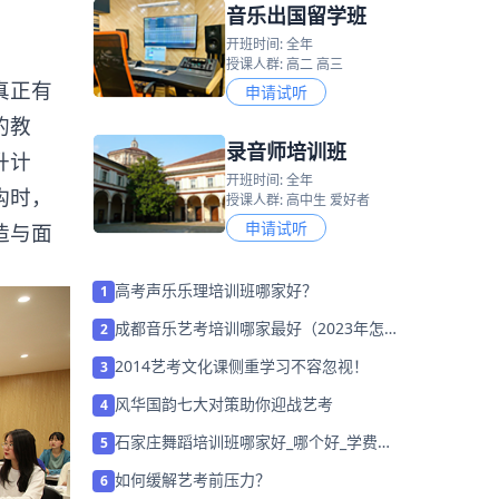
音乐出国留学班
开班时间: 全年
授课人群: 高二 高三
真正有
申请试听
的教
录音师培训班
升计
开班时间: 全年
构时，
授课人群: 高中生 爱好者
申请试听
造与面
高考声乐乐理培训班哪家好？
1
成都音乐艺考培训哪家最好（2023年怎么
2
选择）
2014艺考文化课侧重学习不容忽视！
3
风华国韵七大对策助你迎战艺考
4
石家庄舞蹈培训班哪家好_哪个好_学费多
5
少？
如何缓解艺考前压力？
6