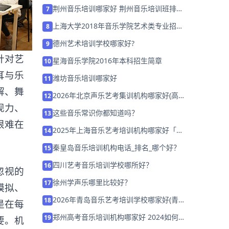
荆州音乐培训哪家好 荆州音乐培训班排名
7
「预约试听」
上海大学2018年音乐学院艺术类专业招生
8
简章
德州艺术培训学校哪家好?
9
针对艺
星海音乐学院2016年本科招生简章
10
耳与乐
潍坊音乐培训哪家好
11
解、舞
2026年北京声乐艺考集训机构哪家好(高
12
现力、
二学声乐晚吗)
这些音乐常识你都知道吗？
13
很难在
2025年上海音乐艺考培训机构哪家好「集
14
训营招生中」
秦皇岛音乐培训机构电话_排名_哪个好？
15
四川艺考音乐培训学校哪所好？
16
忽视的
徐州学声乐哪里比较好？
17
模拟、
2026年青岛音乐艺考培训学校哪家好(青
18
是在每
岛艺考机构哪个好)
郑州高考音乐培训机构哪家好 2024如何
19
要。机
选择？