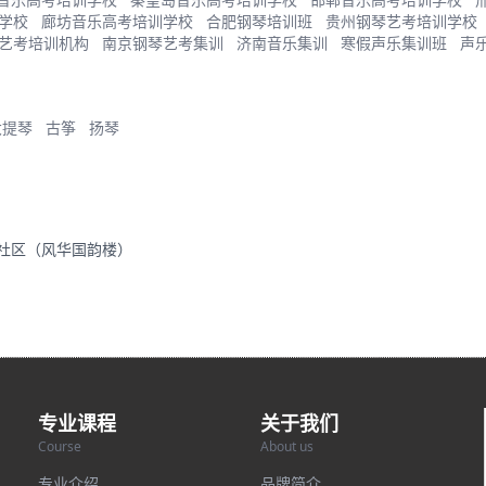
学校
廊坊音乐高考培训学校
合肥钢琴培训班
贵州钢琴艺考培训学校
艺考培训机构
南京钢琴艺考集训
济南音乐集训
寒假声乐集训班
声
大提琴
古筝
扬琴
里社区（风华国韵楼）
专业课程
关于我们
Course
About us
专业介绍
品牌简介