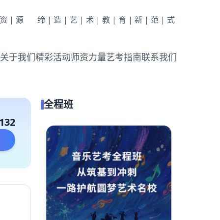
|资|源
缔|造|艺|术|教|育|新|范|式
关于我们
精彩活动
师资力量
艺考指南
联系我们
全程班
132