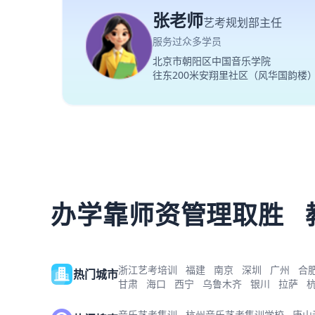
张老师
艺考规划部主任
服务过众多学员
北京市朝阳区中国音乐学院
往东200米安翔里社区（风华国韵楼
办学靠师资管理取胜
浙江艺考培训
福建
南京
深圳
广州
合
热门城市
甘肃
海口
西宁
乌鲁木齐
银川
拉萨
音乐艺考集训
杭州音乐艺考集训学校
唐山