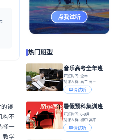
点我试听
元
热门班型
音乐高考全年班
开班时间: 全年
授课人群: 高二 高三
申请试听
暑假预科集训班
”的误
开班时间: 6-8月
机构不
授课人群: 初中-高中
选择一
申请试听
、教学