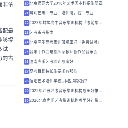
北京师范大学2018年艺术类本科招生简章
而非依
20
辨别艺考＂专业＂培训班，找＂专业＂老
21
师特别重要
2023年蚌埠高中音乐集训机构「考前集训
22
营招生中」
匹配最
艺考备考指南
23
能够提
北京声乐高考集训班哪里好「免费试听」
24
多试
音讯｜作曲与指挥系教师新作品音乐会
25
力的古
潼南声乐艺考培训哪家好
26
高考舞蹈特长生要求有那些
27
信阳艺术培训学校_排名_哪家好？
28
2025年江苏艺考音乐集训机构哪里好推荐
29
「26届集训招生」
2026北京声乐艺考集训机构哪里好？集训
30
营实测与选校策略