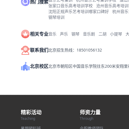
热门搜索
张家口音乐高考培训学校
沧州音乐高考培训
沈阳正规声乐艺考培训哪家口碑好
杭州音乐
钢琴培训
相关专业
音乐
声乐
钢琴
音乐剧
二胡
小提琴
联系我们
北京招生热线：18501056132
北京校区
北京市朝阳区中国音乐学院往东200米安翔
精彩活动
师资力量
Teaching
Through
暑期预科班
全职教师团队