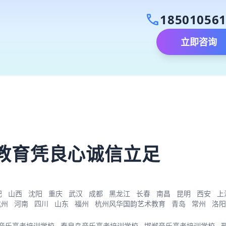
call
18501056
立即咨询
）
教育凭良心诚信立足
肥
山西
沈阳
重庆
武汉
成都
黑龙江
长春
南昌
昆明
西安
上
杭州
河南
四川
山东
福州
杭州风华国韵艺术教育
青岛
常州
洛阳
音乐高考培训学校
秦皇岛音乐高考培训学校
邯郸音乐高考培训学校