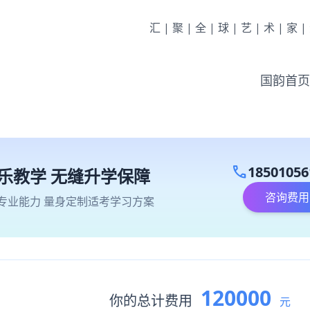
汇|聚|全|球|艺|术|家
国韵首页
call
18501056
乐教学 无缝升学保障
咨询费用
专业能力 量身定制适考学习方案
120000
你的总计费用
元