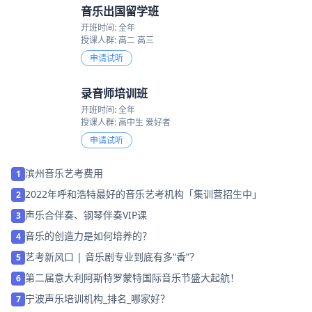
音乐出国留学班
开班时间: 全年
授课人群: 高二 高三
申请试听
录音师培训班
开班时间: 全年
授课人群: 高中生 爱好者
申请试听
滨州音乐艺考费用
1
2022年呼和浩特最好的音乐艺考机构「集训营招生中」
2
声乐合伴奏、钢琴伴奏VIP课
3
音乐的创造力是如何培养的？
4
艺考新风口 | 音乐剧专业到底有多“香”？
5
第二届意大利阿斯特罗蒙特国际音乐节盛大起航！
6
宁波声乐培训机构_排名_哪家好？
7