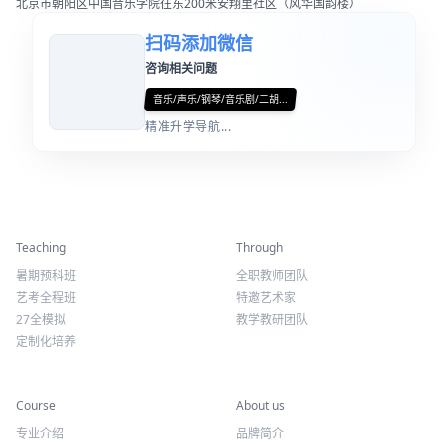
北京市朝阳区中国音乐学院往东200米安翔里社区（风华国韵楼）
扫码添加微信
咨询相关问题
音乐/声乐/钢琴/音乐剧/二胡...
精准升学导航...
精彩活动
师资力量
Teaching
Through
暑期预科班
全职教师团队
艺考全程班
特邀艺术家
27全模拟
教学教研团队
定制化培养
专业课程
关于我们
Course
About us
专业介绍
品牌简介