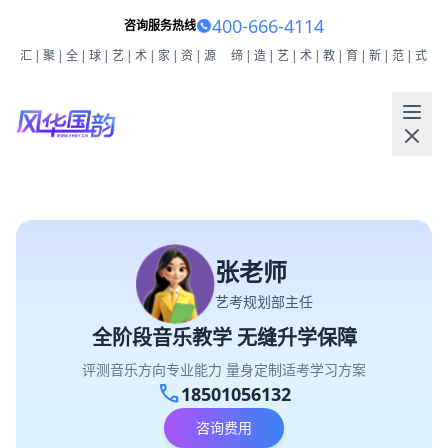
400-666-4114
咨询服务热线
汇|聚|全|球|艺|术|家|资|源
缔|造|艺|术|教|育|新|范|式
张老师
艺考规划部主任
全阶段音乐教学 无缝升学保障
评测音乐方向专业能力 量身定制适考学习方案
call
18501056132
咨询费用