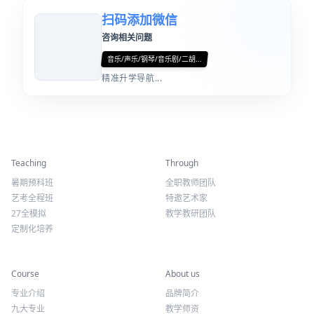
扫码添加微信
咨询相关问题
音乐/声乐/钢琴/音乐剧/二胡...
精准升学导航...
精彩活动
师资力量
Teaching
Through
暑期预科班
全职教师团队
艺考全程班
特邀艺术家
27全模拟
教学教研团队
定制化培养
专业课程
关于我们
Course
About us
专业介绍
品牌简介
九大专业
教学师资