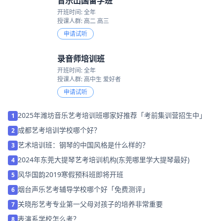
音乐出国留学班
开班时间: 全年
授课人群: 高二 高三
申请试听
录音师培训班
开班时间: 全年
授课人群: 高中生 爱好者
申请试听
2025年潍坊音乐艺考培训班哪家好推荐「考前集训营招生中」
1
成都艺考培训学校哪个好？
2
艺术培训班：钢琴的中国风格是什么样的？
3
2024年东莞大提琴艺考培训机构(东莞哪里学大提琴最好)
4
风华国韵2019寒假预科班即将开班
5
烟台声乐艺考辅导学校哪个好「免费测评」
6
关晓彤艺考专业第一父母对孩子的培养非常重要
7
表演系学校怎么考？
8