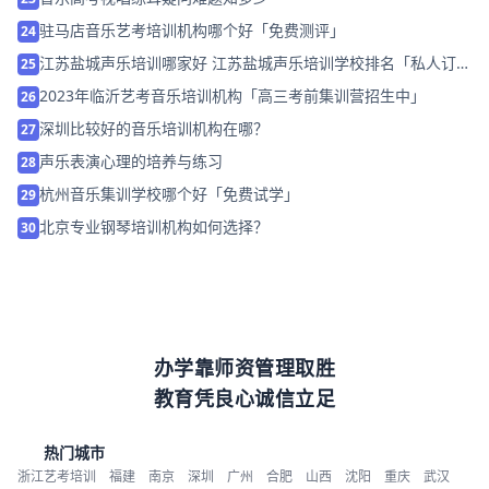
驻马店音乐艺考培训机构哪个好「免费测评」
24
江苏盐城声乐培训哪家好 江苏盐城声乐培训学校排名「私人订
25
制」
2023年临沂艺考音乐培训机构「高三考前集训营招生中」
26
深圳比较好的音乐培训机构在哪？
27
声乐表演心理的培养与练习
28
杭州音乐集训学校哪个好「免费试学」
29
北京专业钢琴培训机构如何选择？
30
办学靠师资管理取胜
教育凭良心诚信立足
热门城市
浙江艺考培训
福建
南京
深圳
广州
合肥
山西
沈阳
重庆
武汉