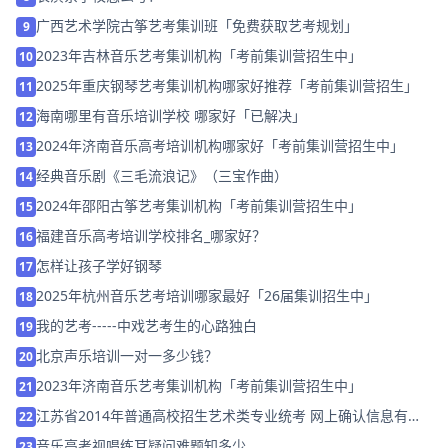
广西艺术学院古筝艺考集训班「免费获取艺考规划」
9
2023年吉林音乐艺考集训机构「考前集训营招生中」
10
2025年重庆钢琴艺考集训机构哪家好推荐「考前集训营招生」
11
海南哪里有音乐培训学校 哪家好「已解决」
12
2024年济南音乐高考培训机构哪家好「考前集训营招生中」
13
经典音乐剧《三毛流浪记》（三宝作曲）
14
2024年邵阳古筝艺考集训机构「考前集训营招生中」
15
福建音乐高考培训学校排名_哪家好？
16
怎样让孩子学好钢琴
17
2025年杭州音乐艺考培训哪家最好「26届集训招生中」
18
我的艺考-----中戏艺考生的心路独白
19
北京声乐培训一对一多少钱？
20
2023年济南音乐艺考集训机构「考前集训营招生中」
21
江苏省2014年普通高校招生艺术类专业统考 网上确认信息有关
22
注意事项
音乐高考视唱练耳疑问难题知多少
23