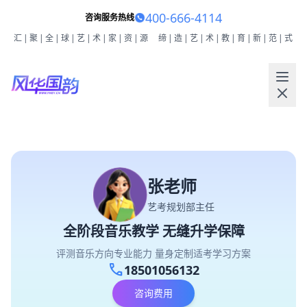
400-666-4114
咨询服务热线
汇|聚|全|球|艺|术|家|资|源
缔|造|艺|术|教|育|新|范|式
张老师
艺考规划部主任
全阶段音乐教学 无缝升学保障
评测音乐方向专业能力 量身定制适考学习方案
call
18501056132
咨询费用