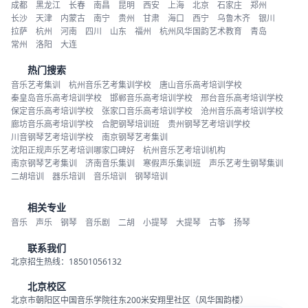
成都
黑龙江
长春
南昌
昆明
西安
上海
北京
石家庄
郑州
长沙
天津
内蒙古
南宁
贵州
甘肃
海口
西宁
乌鲁木齐
银川
拉萨
杭州
河南
四川
山东
福州
杭州风华国韵艺术教育
青岛
常州
洛阳
大连
热门搜索
音乐艺考集训
杭州音乐艺考集训学校
唐山音乐高考培训学校
秦皇岛音乐高考培训学校
邯郸音乐高考培训学校
邢台音乐高考培训学校
保定音乐高考培训学校
张家口音乐高考培训学校
沧州音乐高考培训学校
廊坊音乐高考培训学校
合肥钢琴培训班
贵州钢琴艺考培训学校
川音钢琴艺考培训学校
南京钢琴艺考集训
沈阳正规声乐艺考培训哪家口碑好
杭州音乐艺考培训机构
南京钢琴艺考集训
济南音乐集训
寒假声乐集训班
声乐艺考生钢琴集训
二胡培训
器乐培训
音乐培训
钢琴培训
相关专业
音乐
声乐
钢琴
音乐剧
二胡
小提琴
大提琴
古筝
扬琴
联系我们
北京招生热线：18501056132
北京校区
北京市朝阳区中国音乐学院往东200米安翔里社区（风华国韵楼）