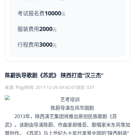
10000
考试报名费
元
2000
服装费用
元
3000
行程费用
元
陈蔚执导歌剧《苏武》 陕西打造“汉三杰”
来源: fhgy
时间: 2017-12-26 09:42:07
浏览: 537
陈蔚导演在风华国韵
2013年，陕西演艺集团将推出原创民族歌剧《苏
武》。该剧由导演陈蔚、作曲家郝维亚、歌唱家米东风等加
盟创作。《苏武》与上世纪九十年代享誉全国的“陕西制造”