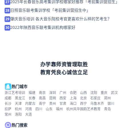
2025年长春音乐高考集训学校哪家好推荐「考前集训营招生」
27
日照音乐联考集训学校「考前集训营招生中」
28
肇庆音乐培训 各大音乐院校考官更喜欢什么样的艺考生？
29
2022年陕西音乐联考集训机构哪家好
30
办学靠师资管理取胜
教育凭良心诚信立足
热门城市
浙江艺考培训
福建
南京
深圳
广州
合肥
山西
沈阳
重庆
武汉
成都
黑龙江
长春
南昌
昆明
西安
上海
北京
石家庄
郑州
长沙
天津
内蒙古
南宁
贵州
甘肃
海口
西宁
乌鲁木齐
银川
拉萨
杭州
河南
四川
山东
福州
杭州风华国韵艺术教育
青岛
常州
洛阳
大连
热门搜索