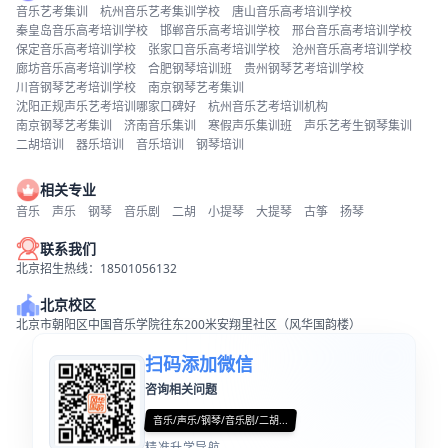
音乐艺考集训
杭州音乐艺考集训学校
唐山音乐高考培训学校
秦皇岛音乐高考培训学校
邯郸音乐高考培训学校
邢台音乐高考培训学校
保定音乐高考培训学校
张家口音乐高考培训学校
沧州音乐高考培训学校
廊坊音乐高考培训学校
合肥钢琴培训班
贵州钢琴艺考培训学校
川音钢琴艺考培训学校
南京钢琴艺考集训
沈阳正规声乐艺考培训哪家口碑好
杭州音乐艺考培训机构
南京钢琴艺考集训
济南音乐集训
寒假声乐集训班
声乐艺考生钢琴集训
二胡培训
器乐培训
音乐培训
钢琴培训
相关专业
音乐
声乐
钢琴
音乐剧
二胡
小提琴
大提琴
古筝
扬琴
联系我们
北京招生热线：18501056132
北京校区
北京市朝阳区中国音乐学院往东200米安翔里社区（风华国韵楼）
扫码添加微信
咨询相关问题
音乐/声乐/钢琴/音乐剧/二胡...
精准升学导航...