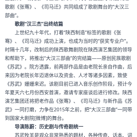
歌剧《张骞》、《司马迁》共同组成了歌剧舞台的“大汉三
部曲”。
歌剧“汉三杰”出终结篇
上世纪九十年代，打着“陕西制造”标签的歌剧《张
骞》、《司马迁》成功上演，也成为当时的“获奖专业户”。
时隔十几年，改制后的陕西歌舞剧院在陕西演艺集团的领导
和帮助下，将推出“大汉三部曲”的完结篇――原创民族歌剧
《苏武》。院方透露，前两部作品是由老院长亲自作曲，后
来因为老院长年迈退休以及资金、人才等诸多因素，致使
《苏武》姗姗来迟。该剧目前已进入音乐创作阶段，预计今
年夏天六七月份西安首演，邀请专家座谈后进行修改。陕西
演艺集团还将把老作品《张骞》、《司马迁》与新作品《苏
武》一同打磨，力争在2015年之前，把“大汉三部曲”一同带
到国家大剧院[微博]的舞台。
导演陈蔚：历史剧与传奇剧统一
苏武牧羊是观众非常熟悉的题材，各种传奇、话本、词