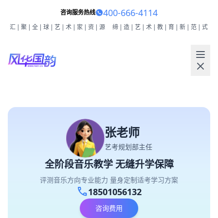
400-666-4114
咨询服务热线
汇|聚|全|球|艺|术|家|资|源
缔|造|艺|术|教|育|新|范|式
张老师
艺考规划部主任
全阶段音乐教学 无缝升学保障
评测音乐方向专业能力 量身定制适考学习方案
call
18501056132
咨询费用