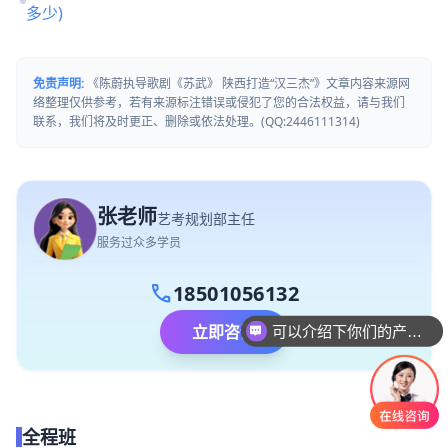
多少)
免责声明:
《陈蔚执导歌剧《苏武》 陕西打造“汉三杰”》文章内容来源网
络整理仅供参考，若有来源标注错误或侵犯了您的合法权益，请与我们
联系，我们将及时更正、删除或依法处理。(QQ:2446111314)
张老师
艺考规划部主任
服务过众多学员
call
18501056132
可以介绍下你们的产品么
立即咨询
你们是怎么收费的呢
全程班