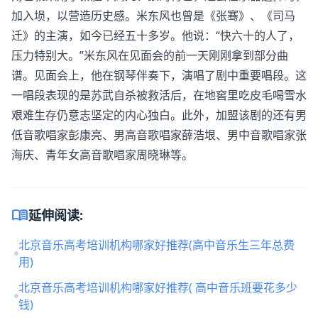
加入埙，以营造历史感。米东风也曾是《张骞》、《司马
迁》的主演，如今已经五十多岁。他说：“快六十的人了，
压力特别大。”米东风在见面会的前一天刚刚拿到部分曲
谱。见面会上，他在钢琴伴奏下，演唱了剧中重要唱段。这
一唱段表现的是苏武自杀被救活后，在地窖里吃皮毛喝雪水
艰难生存仍意志坚定的内心独白。此外，加盟该剧的还有男
低音歌唱家彭康亮、男高音歌唱家薛浩垠、男中音歌唱家张
海庆、青年女高音歌唱家周晓琳等。
menu_book
延伸阅读:
北京音乐高考培训机构哪家好推荐(高中音乐生三年总费
用)
北京音乐高考培训机构哪家好推荐( 高中音乐班要花多少
钱)