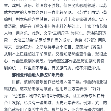
章、戏剧、音乐、绘画数不胜数。但在民族歌剧领域，以苏
武为题材的大型舞台剧目一直比较罕见。《苏武》由党小黄
编剧，剧本先后六易其稿，召开了近十次专家研讨会。党小
黄透露，他是在《后汉书》等史料的基础上，丰富了情节和
人物，用音乐、戏剧、文学“三把尺子”为标准。导演陈蔚透
露，“大汉三部曲”前两部两作品的成功，也给《苏武》团队
带来一定的压力。之所以接手这个项目，是因为“《苏武》
从剧本上已经超过了前两部。又得知是郝维亚作曲，就很放
心，作曲是歌剧的灵魂。”她希望这部作品是历史剧与传奇
剧的统一，厚重而不笨重，有民族气质，绝不洋腔洋调。
郝维亚作曲融入秦腔和埙元素
目前，该剧的音乐创作已经进入第二幕。作曲郝维亚祖
籍陕西，这次给老家写歌剧，他用陕西方言表示：“好好
弄！”他透露，剧中会有纯音乐的段落，让主演米东风在舞
台上发挥。也会有一些地域、历史元素表达。例如，武士的
角色就采用了秦腔中高亢、狠的特色，还会在乐器选择时，