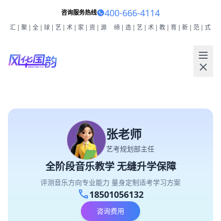
400-666-4114
咨询服务热线
汇|聚|全|球|艺|术|家|资|源
缔|造|艺|术|教|育|新|范|式
张老师
艺考规划部主任
全阶段音乐教学 无缝升学保障
评测音乐方向专业能力 量身定制适考学习方案
call
18501056132
咨询费用