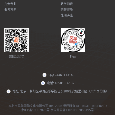
九大专业
教学师资
报考方向
荣誉资质
往期讲座
微信公众号
抖音
QQ: 2446111314
电话: 18501056132
地址: 北京市朝阳区中国音乐学院往东200米安翔里社区（风华国韵楼）
@北京风华国韵文化有限公司 Inc. 2026 版权所有 ALL RIGHT RESERVED
京ICP备19007876号
京公网安备11010502058195号