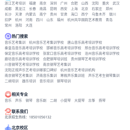
浙江艺考培训
福建
南京
深圳
广州
合肥
山西
沈阳
重庆
武汉
成都
黑龙江
长春
南昌
昆明
西安
上海
北京
石家庄
郑州
长沙
天津
内蒙古
南宁
贵州
甘肃
海口
西宁
乌鲁木齐
银川
拉萨
杭州
河南
四川
山东
福州
杭州风华国韵艺术教育
青岛
常州
洛阳
大连
热门搜索
音乐艺考集训
杭州音乐艺考集训学校
唐山音乐高考培训学校
秦皇岛音乐高考培训学校
邯郸音乐高考培训学校
邢台音乐高考培训学校
保定音乐高考培训学校
张家口音乐高考培训学校
沧州音乐高考培训学校
廊坊音乐高考培训学校
合肥钢琴培训班
贵州钢琴艺考培训学校
川音钢琴艺考培训学校
南京钢琴艺考集训
沈阳正规声乐艺考培训哪家口碑好
杭州音乐艺考培训机构
南京钢琴艺考集训
济南音乐集训
寒假声乐集训班
声乐艺考生钢琴集训
二胡培训
器乐培训
音乐培训
钢琴培训
相关专业
音乐
声乐
钢琴
音乐剧
二胡
小提琴
大提琴
古筝
扬琴
联系我们
北京招生热线：18501056132
北京校区