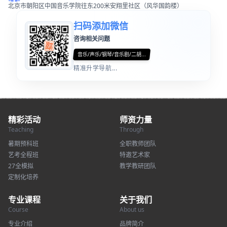
北京市朝阳区中国音乐学院往东200米安翔里社区（风华国韵楼）
扫码添加微信
咨询相关问题
音乐/声乐/钢琴/音乐剧/二胡...
精准升学导航...
精彩活动
师资力量
Teaching
Through
暑期预科班
全职教师团队
艺考全程班
特邀艺术家
27全模拟
教学教研团队
定制化培养
专业课程
关于我们
Course
About us
专业介绍
品牌简介