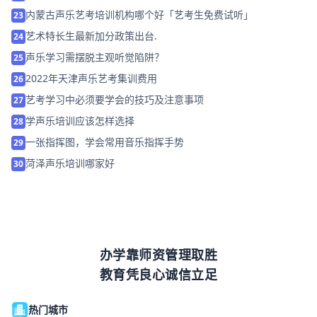
内蒙古声乐艺考培训机构哪个好「艺考生免费试听」
23
艺术特长生最新加分政策出台.
24
声乐学习需摆脱主观听觉陷阱？
25
2022年天津声乐艺考集训费用
26
艺考学习中必须要学会的技巧及注意事项
27
学声乐培训应该怎样选择
28
一张指挥图，学会常用音乐指挥手势
29
菏泽声乐培训哪家好
30
办学靠师资管理取胜
教育凭良心诚信立足
热门城市