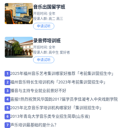
音乐出国留学班
开班时间: 全年
授课人群: 高二 高三
申请试听
录音师培训班
开班时间: 全年
授课人群: 高中生 爱好者
申请试听
2025年福州音乐艺考集训哪家好推荐「考前集训营招生中」
1
福州音乐特长生培训机构「2023年考前集训营招生中」
2
播音与主持专业就业前景好不好
3
喜报!!热烈祝贺风华国韵2017届学员李佳凝考入中央戏剧学院
4
2025年北京音乐学培训机构哪家好「集训班招生中」
5
2013年青岛大学音乐类专业招生简章(山东省)
6
声乐培训最基础的是什么？
7