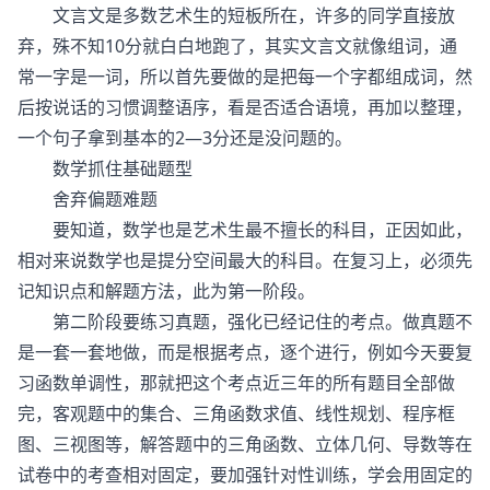
文言文是多数艺术生的短板所在，许多的同学直接放
弃，殊不知10分就白白地跑了，其实文言文就像组词，通
常一字是一词，所以首先要做的是把每一个字都组成词，然
后按说话的习惯调整语序，看是否适合语境，再加以整理，
一个句子拿到基本的2—3分还是没问题的。
数学抓住基础题型
舍弃偏题难题
要知道，数学也是艺术生最不擅长的科目，正因如此，
相对来说数学也是提分空间最大的科目。在复习上，必须先
记知识点和解题方法，此为第一阶段。
第二阶段要练习真题，强化已经记住的考点。做真题不
是一套一套地做，而是根据考点，逐个进行，例如今天要复
习函数单调性，那就把这个考点近三年的所有题目全部做
完，客观题中的集合、三角函数求值、线性规划、程序框
图、三视图等，解答题中的三角函数、立体几何、导数等在
试卷中的考查相对固定，要加强针对性训练，学会用固定的