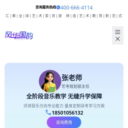
400-666-4114
咨询服务热线
汇|聚|全|球|艺|术|家|资|源
缔|造|艺|术|教|育|新|范|式
张老师
艺考规划部主任
全阶段音乐教学 无缝升学保障
评测音乐方向专业能力 量身定制适考学习方案
call
18501056132
咨询费用