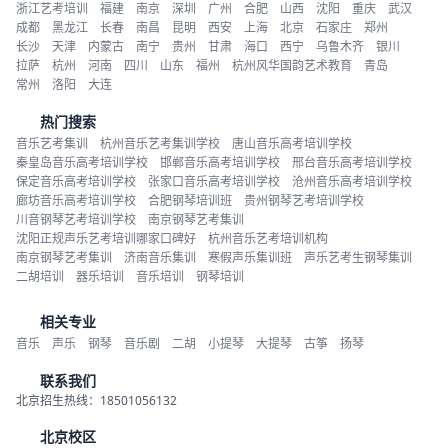
浙江艺考培训
福建
南京
深圳
广州
合肥
山西
沈阳
重庆
武汉
成都
黑龙江
长春
南昌
昆明
西安
上海
北京
石家庄
郑州
长沙
天津
内蒙古
南宁
贵州
甘肃
海口
西宁
乌鲁木齐
银川
拉萨
杭州
河南
四川
山东
福州
杭州风华国韵艺术教育
青岛
常州
洛阳
大连
热门搜索
音乐艺考集训
杭州音乐艺考集训学校
唐山音乐高考培训学校
秦皇岛音乐高考培训学校
邯郸音乐高考培训学校
邢台音乐高考培训学校
保定音乐高考培训学校
张家口音乐高考培训学校
沧州音乐高考培训学校
廊坊音乐高考培训学校
合肥钢琴培训班
贵州钢琴艺考培训学校
川音钢琴艺考培训学校
南京钢琴艺考集训
沈阳正规声乐艺考培训哪家口碑好
杭州音乐艺考培训机构
南京钢琴艺考集训
济南音乐集训
寒假声乐集训班
声乐艺考生钢琴集训
二胡培训
器乐培训
音乐培训
钢琴培训
相关专业
音乐
声乐
钢琴
音乐剧
二胡
小提琴
大提琴
古筝
扬琴
联系我们
北京招生热线：18501056132
北京校区