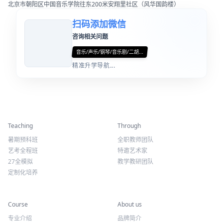
北京市朝阳区中国音乐学院往东200米安翔里社区（风华国韵楼）
扫码添加微信
咨询相关问题
音乐/声乐/钢琴/音乐剧/二胡...
精准升学导航...
精彩活动
师资力量
Teaching
Through
暑期预科班
全职教师团队
艺考全程班
特邀艺术家
27全模拟
教学教研团队
定制化培养
专业课程
关于我们
Course
About us
专业介绍
品牌简介