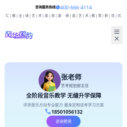
400-666-4114
咨询服务热线
汇|聚|全|球|艺|术|家|资|源
缔|造|艺|术|教|育|新|范|式
张老师
艺考规划部主任
全阶段音乐教学 无缝升学保障
评测音乐方向专业能力 量身定制适考学习方案
call
18501056132
咨询费用