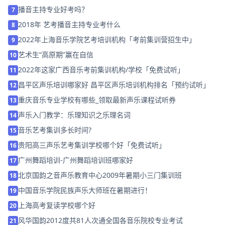
播音主持专业好考吗？
7
2018年 艺考播音主持专业考什么
8
2022年上海音乐学院艺考培训机构「考前集训营招生中」
9
艺术生“高原期”赢在自信
10
2022年这家广西音乐考前集训机构/学校「免费试听」
11
昌平区声乐培训哪家好 昌平区声乐培训机构排名「预约试听」
12
重庆音乐专业学校有哪些_领取最新声乐课程试听券
13
声乐入门教学：乐理知识之乐理名词
14
音乐艺考集训多长时间?
15
贵阳高三声乐艺考集训学校哪个好「免费试听」
16
广州舞蹈培训-广州舞蹈培训班哪家好
17
北京国韵之音声乐教育中心2009年暑期小三门集训班
18
中国音乐学院民族声乐大师班在暑期进行！
19
上海高考复读学校哪个好
20
风华国韵2012度共81人次通全国各音乐院校专业考试
21