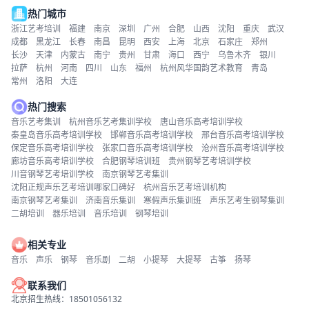
热门城市
浙江艺考培训
福建
南京
深圳
广州
合肥
山西
沈阳
重庆
武汉
成都
黑龙江
长春
南昌
昆明
西安
上海
北京
石家庄
郑州
长沙
天津
内蒙古
南宁
贵州
甘肃
海口
西宁
乌鲁木齐
银川
拉萨
杭州
河南
四川
山东
福州
杭州风华国韵艺术教育
青岛
常州
洛阳
大连
热门搜索
音乐艺考集训
杭州音乐艺考集训学校
唐山音乐高考培训学校
秦皇岛音乐高考培训学校
邯郸音乐高考培训学校
邢台音乐高考培训学校
保定音乐高考培训学校
张家口音乐高考培训学校
沧州音乐高考培训学校
廊坊音乐高考培训学校
合肥钢琴培训班
贵州钢琴艺考培训学校
川音钢琴艺考培训学校
南京钢琴艺考集训
沈阳正规声乐艺考培训哪家口碑好
杭州音乐艺考培训机构
南京钢琴艺考集训
济南音乐集训
寒假声乐集训班
声乐艺考生钢琴集训
二胡培训
器乐培训
音乐培训
钢琴培训
相关专业
音乐
声乐
钢琴
音乐剧
二胡
小提琴
大提琴
古筝
扬琴
联系我们
北京招生热线：18501056132