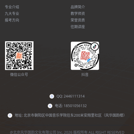
专业介绍
品牌简介
九大专业
教学师资
报考方向
荣誉资质
往期讲座
微信公众号
抖音
QQ: 2446111314
电话: 18501056132
地址: 北京市朝阳区中国音乐学院往东200米安翔里社区（风华国韵楼）
@北京风华国韵文化有限公司 Inc. 2026 版权所有 ALL RIGHT RESERVED