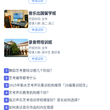
申请试听
音乐出国留学班
开班时间: 全年
授课人群: 高二 高三
申请试听
录音师培训班
开班时间: 全年
授课人群: 高中生 爱好者
申请试听
舞蹈艺考要经过哪几个阶段？
1
艺考编导都考什么
2
2025年衡水艺考声乐集训机构推荐「26届集训招生」
3
艺考声乐教育机构哪个好？
4
临沂声乐艺考培训学校哪家好？家长如何选择？
5
如何表达音乐作品的内在情感
6