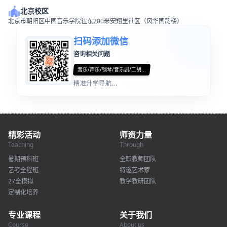
北京校区
北京市朝阳区中国音乐学院往东200米安翔里社区（风华国韵楼）
扫码添加微信
咨询相关问题
音乐/声乐/钢琴/音乐剧/二胡...
精准升学导航...
精彩活动
师资力量
Teaching
Through
暑期预科班
全职教师团队
艺考全程班
特邀艺术家
27全模拟
教学教研团队
定制化培养
专业课程
关于我们
Course
About us